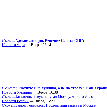
Сюжет
Адские санкции. Решение Сената США
Новости мира
— Вчера, 23:14
Сюжет
"Охотиться на лучника, а не на стрелу". Как Украи
Новости Украины
— Вчера, 16:38
Сюжет
Загадочный звук напугал Москву: что это было
Новости России
— Вчера, 15:29
Сюжет
Банкет генералов. Последствия взрыва в Москве