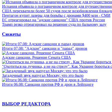
Испания объявила о пограничном контроле для путешественни
США перехватили более 50 судов после возобновления блокад
Пентагон купит лазеры для борьбы с дронами $400 млн - СМИ
ЕС отреагировал на "адские санкции" США против России
Трамп резко отреагировал на решение суда по бальному залу
Сюжеты
Итоги 07.08: "Адские" санкции и "парад" дронов
Адские санкции. Решение Сената США
"Охотиться на лучника, а не на стрелу". Как Украине бороться 
Загадочный звук напугал Москву: что это было
Итоги 06.08: Санкции против РФ и дрон в Лейпциге
ВЫБОР РЕДАКТОРА