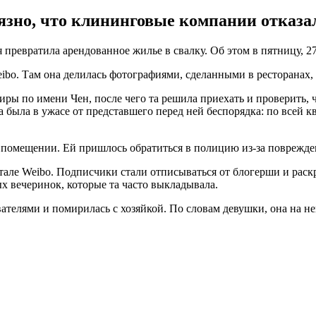
язно, что клининговые компании отказа
 превратила арендованное жилье в свалку. Об этом в пятницу, 2
bo. Там она делилась фотографиями, сделанными в ресторанах,
иры по имени Чен, после чего та решила приехать и проверить, 
 была в ужасе от представшего перед ней беспорядка: по всей к
 помещении. Ей пришлось обратиться в полицию из-за поврежде
але Weibo. Подписчики стали отписываться от блогерши и раскр
ых вечеринок, которые та часто выкладывала.
телями и помирилась с хозяйкой. По словам девушки, она на нек