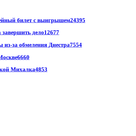
рейный билет с выигрышем
24395
а завершить дело
12677
ы из-за обмеления Днестра
7554
Москве
6660
цкой Михалка
4853