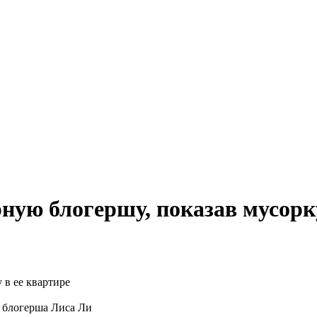
ную блогершу, показав мусорку
я блогерша Лиса Ли