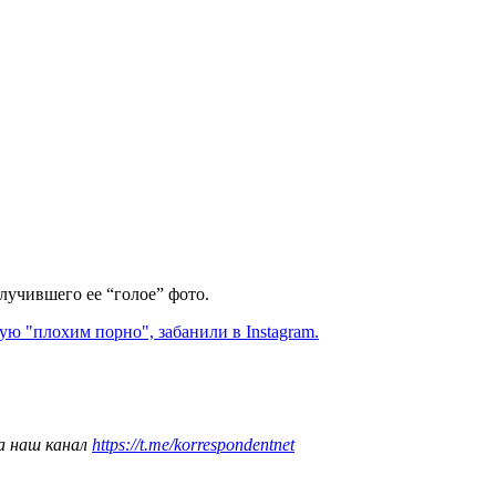
олучившего ее “голое” фото.
ую "плохим порно", забанили в Instagram.
а наш канал
https://t.me/korrespondentnet