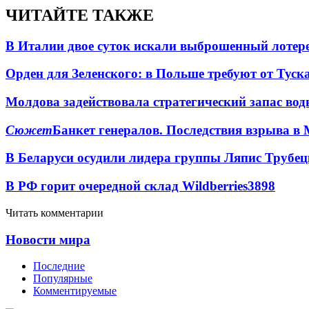
ЧИТАЙТЕ ТАКЖЕ
В Италии двое суток искали выброшенный лоте
Орден для Зеленского: в Польше требуют от Туск
Молдова задействовала стратегический запас вод
Сюжет
Банкет генералов. Последствия взрыва в 
В Беларуси осудили лидера группы Ляпис Трубе
В РФ горит очередной склад Wildberries
3898
Читать комментарии
Новости мира
Последние
Популярные
Комментируемые