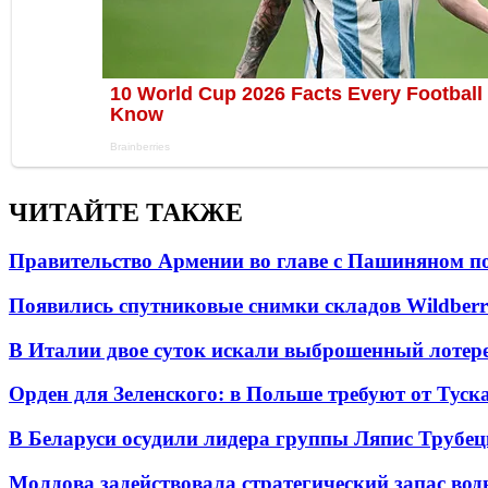
ЧИТАЙТЕ ТАКЖЕ
Правительство Армении во главе с Пашиняном по
Появились спутниковые снимки складов Wildberr
В Италии двое суток искали выброшенный лоте
Орден для Зеленского: в Польше требуют от Туск
В Беларуси осудили лидера группы Ляпис Трубе
Молдова задействовала стратегический запас вод