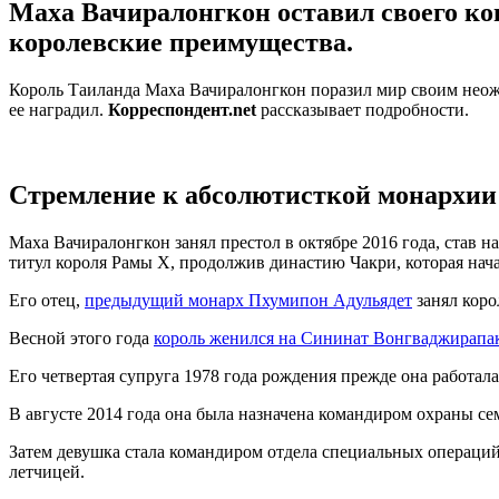
Маха Вачиралонгкон оставил своего кон
королевские преимущества.
Король Таиланда Маха Вачиралонгкон поразил мир своим неож
ее наградил.
Корреспондент.net
рассказывает подробности.
Стремление к абсолютисткой монархии
Маха Вачиралонгкон занял престол в октябре 2016 года, став 
титул короля Рамы X, продолжив династию Чакри, которая начал
Его отец,
предыдущий монарх Пхумипон Адульядет
занял коро
Весной этого года
король женился на Сининат Вонгваджирапа
Его четвертая супруга 1978 года рождения прежде она работала
В августе 2014 года она была назначена командиром охраны с
Затем девушка стала командиром отдела специальных операций 
летчицей.