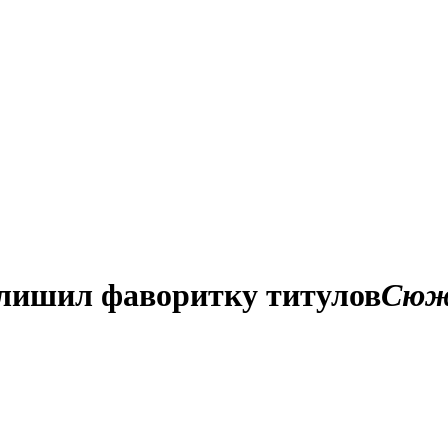
 лишил фаворитку титулов
Сю