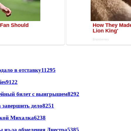
дало в отставку
11295
ies
9122
рейный билет с выигрышем
8292
а завершить дело
8251
цкой Михалка
6238
ы из-за обмеления Днестра
5385