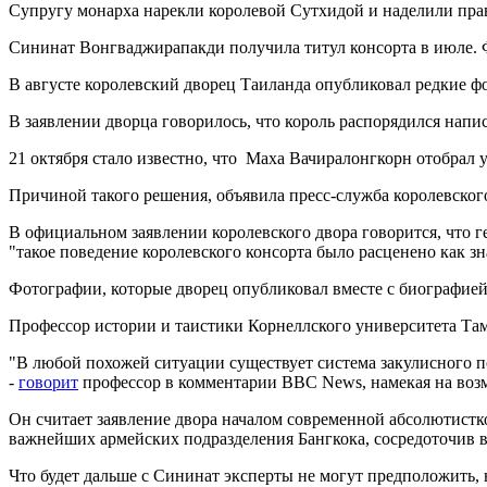
Супругу монарха нарекли королевой Сутхидой и наделили право
Сининат Вонгваджирапакди получила титул консорта в июле. Ф
В августе королевский дворец Таиланда опубликовал редкие фо
В заявлении дворца говорилось, что король распорядился на
21 октября стало известно, что Маха Вачиралонгкорн отобрал
Причиной такого решения, объявила пресс-служба королевског
В официальном заявлении королевского двора говорится, что
"такое поведение королевского консорта было расценено как з
Фотографии, которые дворец опубликовал вместе с биографией
Профессор истории и таистики Корнеллского университета Тама
"В любой похожей ситуации существует система закулисного пок
-
говорит
профессор в комментарии BBC News, намекая на воз
Он считает заявление двора началом современной абсолютистко
важнейших армейских подразделения Бангкока, сосредоточив 
Что будет дальше с Сининат эксперты не могут предположить, н