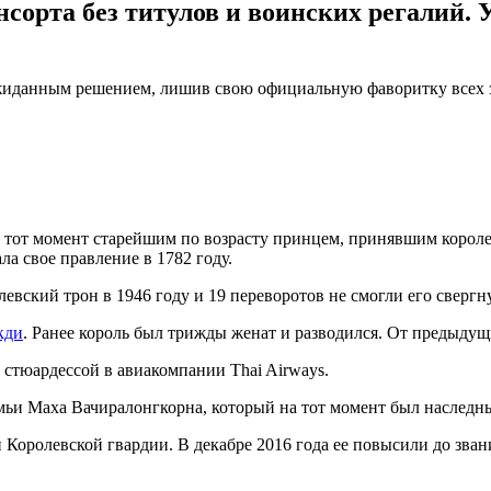
сорта без титулов и воинских регалий. У
иданным решением, лишив свою официальную фаворитку всех зва
на тот момент старейшим по возрасту принцем, принявшим короле
а свое правление в 1782 году.
левский трон в 1946 году и 19 переворотов не смогли его свергну
кди
. Ранее король был трижды женат и разводился. От предыдущи
 стюардессой в авиакомпании Thai Airways.
емьи Маха Вачиралонгкорна, который на тот момент был наслед
Королевской гвардии. В декабре 2016 года ее повысили до зван