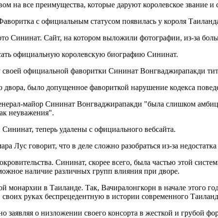
м на все преимущества, которые даруют королевское звание и с
аворитка с официальным статусом появилась у короля Таиланда 
то Сининат. Сайт, на котором выложили фотографии, из-за боль
писать официальную королевскую биографию Сининат.
 у своей официальной фаворитки Сининат Вонгваджирапакди тит
о двора, было допущенное фавориткой нарушение кодекса повед
 генерал-майор Сининат Вонгваджирапакди "была слишком амбиц
нак неуважения".
 Сининат, теперь удалены с официального вебсайта.
ра Лус говорит, что в деле сложно разобраться из-за недостатк
ровительства. Сининат, скорее всего, была частью этой системы,
можное наличие различных групп влияния при дворе.
й монархии в Таиланде. Так, Вачиралонгкорн в начале этого го
в своих руках беспрецедентную в истории современного Таилан
о заявляя о низложении своего консорта в жесткой и грубой фор