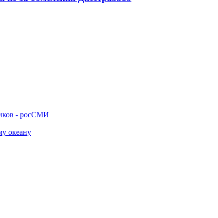
ников - росСМИ
му океану