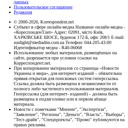
данных
Пользовательское соглашение
Редакция
© 2000-2026, Korrespondent.net
Субъект в сфере онлайн-медиа Название онлайн-медиа -
«КореспонденТ.net» Адрес: 02091, місто Київ,
ХАРКІВСЬКЕ ШОСЕ, будинок 172-Б, офіс 208/1 E-mail:
sunlight@mediadim.com.ua
Телефон: 044-205-43-00
Идентификатор медиа - R40-06068
Использование любых материалов, размещённых на
сайте, разрешается при условии ссылки на
Корреспондент.net.
При копировании материалов со страницы «Новости
Украины и мира», для интернет-изданий – обязательна
прямая открытая для поисковых систем гиперссылка.
Ссылка должна быть размещена в независимости от
полного либо частичного использования материалов.
Гиперссылка (для интернет- изданий) – должна быть
размещена в подзаголовке или в первом абзаце
материала.
Новости с пометками "Мнение", "Экспертиза",
"Заявление", "Регионы", "Деньги", "Власть", "Выборы",
"Тест-драйв", "Спецпроекты", "Промо" публикуются на
правах рекламы.