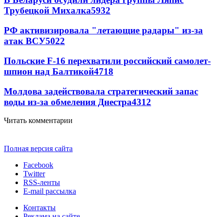
Трубецкой Михалка
5932
РФ активизировала "летающие радары" из-за
атак ВСУ
5022
Польские F-16 перехватили российский самолет-
шпион над Балтикой
4718
Молдова задействовала стратегический запас
воды из-за обмеления Днестра
4312
Читать комментарии
Полная версия сайта
Facebook
Twitter
RSS-ленты
E-mail рассылка
Контакты
Реклама на сайте