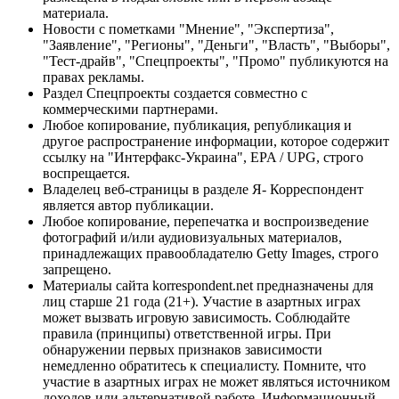
материала.
Новости с пометками "Мнение", "Экспертиза",
"Заявление", "Регионы", "Деньги", "Власть", "Выборы",
"Тест-драйв", "Спецпроекты", "Промо" публикуются на
правах рекламы.
Раздел Спецпроекты создается совместно с
коммерческими партнерами.
Любое копирование, публикация, републикация и
другое распространение информации, которое содержит
ссылку на "Интерфакс-Украина", EPA / UPG, строго
воспрещается.
Владелец веб-страницы в разделе Я- Корреспондент
является автор публикации.
Любое копирование, перепечатка и воспроизведение
фотографий и/или аудиовизуальных материалов,
принадлежащих правообладателю Getty Images, строго
запрещено.
Материалы сайта korrespondent.net предназначены для
лиц старше 21 года (21+). Участие в азартных играх
может вызвать игровую зависимость. Соблюдайте
правила (принципы) ответственной игры. При
обнаружении первых признаков зависимости
немедленно обратитесь к специалисту. Помните, что
участие в азартных играх не может являться источником
доходов или альтернативой работе. Информационный