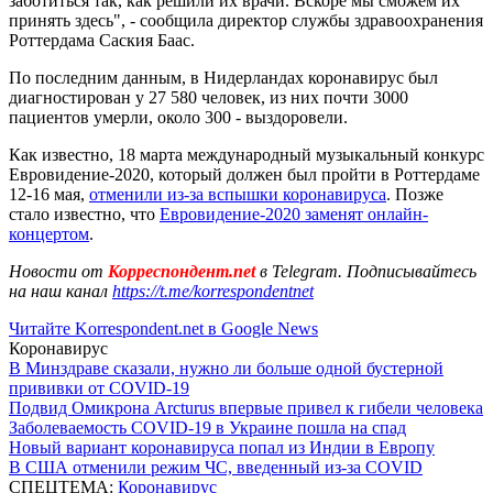
заботиться так, как решили их врачи. Вскоре мы сможем их
принять здесь", - сообщила директор службы здравоохранения
Роттердама Саския Баас.
По последним данным, в Нидерландах коронавирус был
диагностирован у 27 580 человек, из них почти 3000
пациентов умерли, около 300 - выздоровели.
Как известно, 18 марта международный музыкальный конкурс
Евровидение-2020, который должен был пройти в Роттердаме
12-16 мая,
отменили из-за вспышки коронавируса
. Позже
стало известно, что
Евровидение-2020 заменят онлайн-
концертом
.
Новости от
Корреспондент.net
в Telegram. Подписывайтесь
на наш канал
https://t.me/korrespondentnet
Читайте Korrespondent.net в Google News
Коронавирус
В Минздраве сказали, нужно ли больше одной бустерной
прививки от COVID-19
Подвид Омикрона Arcturus впервые привел к гибели человека
Заболеваемость COVID-19 в Украине пошла на спад
Новый вариант коронавируса попал из Индии в Европу
В США отменили режим ЧС, введенный из-за COVID
СПЕЦТЕМА:
Коронавирус