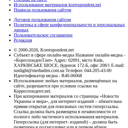
Использование материалов korrespondent.net
Правила пользования сайтом
Договор пользования сайтом
Политика в сфере конфиденциальности и персональных
данных
Пользовательское соглашение
Редакция
© 2000-2026, Korrespondent.net
Субъект в сфере онлайн-медиа Название онлайн-медиа -
«КореспонденТ.net» Адрес: 02091, місто Київ,
ХАРКІВСЬКЕ ШОСЕ, будинок 172-Б, офіс 208/1 E-mail:
sunlight@mediadim.com.ua
Телефон: 044-205-43-00
Идентификатор медиа - R40-06068
Использование любых материалов, размещённых на
сайте, разрешается при условии ссылки на
Корреспондент.net.
При копировании материалов со страницы «Новости
Украины и мира», для интернет-изданий – обязательна
прямая открытая для поисковых систем гиперссылка.
Ссылка должна быть размещена в независимости от
полного либо частичного использования материалов.
Гиперссылка (для интернет- изданий) – должна быть
размещена в подзаголовке или в первом абзаце