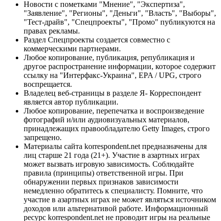
Новости с пометками "Мнение", "Экспертиза",
"Заявление", "Регионы", "Деньги", "Власть", "Выборы",
"Тест-драйв", "Спецпроекты", "Промо" публикуются на
правах рекламы.
Раздел Спецпроекты создается совместно с
коммерческими партнерами.
Любое копирование, публикация, републикация и
другое распространение информации, которое содержит
ссылку на "Интерфакс-Украина", EPA / UPG, строго
воспрещается.
Владелец веб-страницы в разделе Я- Корреспондент
является автор публикации.
Любое копирование, перепечатка и воспроизведение
фотографий и/или аудиовизуальных материалов,
принадлежащих правообладателю Getty Images, строго
запрещено.
Материалы сайта korrespondent.net предназначены для
лиц старше 21 года (21+). Участие в азартных играх
может вызвать игровую зависимость. Соблюдайте
правила (принципы) ответственной игры. При
обнаружении первых признаков зависимости
немедленно обратитесь к специалисту. Помните, что
участие в азартных играх не может являться источником
доходов или альтернативой работе. Информационный
ресурс korrespondent.net не проводит игры на реальные