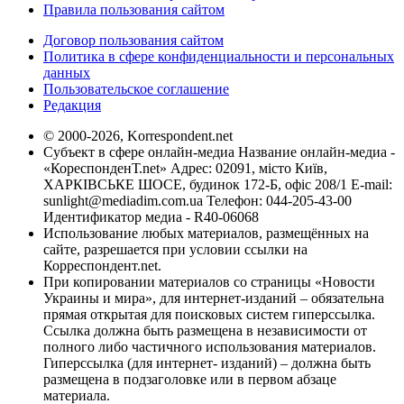
Правила пользования сайтом
Договор пользования сайтом
Политика в сфере конфиденциальности и персональных
данных
Пользовательское соглашение
Редакция
© 2000-2026, Korrespondent.net
Субъект в сфере онлайн-медиа Название онлайн-медиа -
«КореспонденТ.net» Адрес: 02091, місто Київ,
ХАРКІВСЬКЕ ШОСЕ, будинок 172-Б, офіс 208/1 E-mail:
sunlight@mediadim.com.ua
Телефон: 044-205-43-00
Идентификатор медиа - R40-06068
Использование любых материалов, размещённых на
сайте, разрешается при условии ссылки на
Корреспондент.net.
При копировании материалов со страницы «Новости
Украины и мира», для интернет-изданий – обязательна
прямая открытая для поисковых систем гиперссылка.
Ссылка должна быть размещена в независимости от
полного либо частичного использования материалов.
Гиперссылка (для интернет- изданий) – должна быть
размещена в подзаголовке или в первом абзаце
материала.