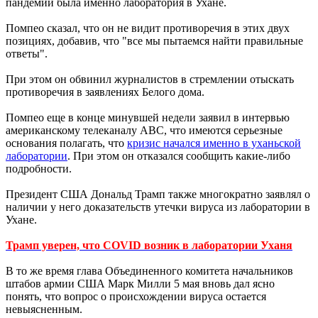
пандемии была именно лаборатория в Ухане.
Помпео сказал, что он не видит противоречия в этих двух
позициях, добавив, что "все мы пытаемся найти правильные
ответы".
При этом он обвинил журналистов в стремлении отыскать
противоречия в заявлениях Белого дома.
Помпео еще в конце минувшей недели заявил в интервью
американскому телеканалу ABC, что имеются серьезные
основания полагать, что
кризис начался именно в уханьской
лаборатории
. При этом он отказался сообщить какие-либо
подробности.
Президент США Дональд Трамп также многократно заявлял о
наличии у него доказательств утечки вируса из лаборатории в
Ухане.
Трамп уверен, что COVID возник в лаборатории Уханя
В то же время глава Объединенного комитета начальников
штабов армии США Марк Милли 5 мая вновь дал ясно
понять, что вопрос о происхождении вируса остается
невыясненным.