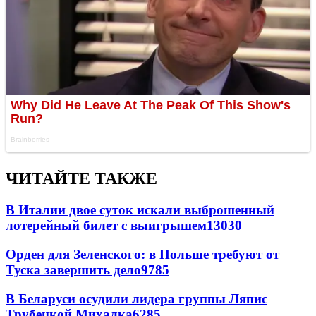
ЧИТАЙТЕ ТАКЖЕ
В Италии двое суток искали выброшенный
лотерейный билет с выигрышем
13030
Орден для Зеленского: в Польше требуют от
Туска завершить дело
9785
В Беларуси осудили лидера группы Ляпис
Трубецкой Михалка
6285