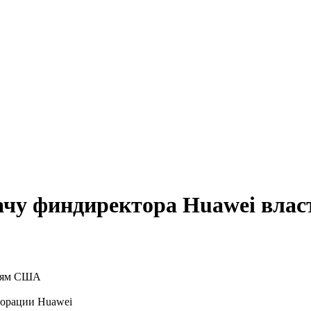
дачу финдиректора Huawei вл
порации Huawei