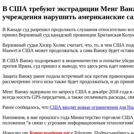
В США требуют экстрадиции Менг Ванж
учреждения нарушить американские са
В Канаде суд разрешил продолжить слушания относительно в
принял Верховный суд канадской провинции Британская Колумб
Верховный судья Хизер Холмс считает, что, то, в чем США под
Huawei в США может продолжаться, а сама Ванжу будет остава
В США Ванжу подозревают в мошенничестве и попытке убедить
против Ирана, суд пришел к выводу, что здесь речь идет именн
Защита Ванжу ранее подала встречный иск против правоохрани
рассмотрение этого иска также будет продолжаться, и до прин
Менг Ванжу задержали по запросу США в декабре 2018 года в 
всегда носить GPS-передатчик, а также оплачивать расходы, с
Ранее сообщалось, что
США вводят новые ограничения для Hu
Напомним, в мае прошлого года Министерство торговли СШ
положения "в связи с угрозами информационным технологиям"
Новости от
Корреспондент.net
в Telegram. Подписывайтесь н