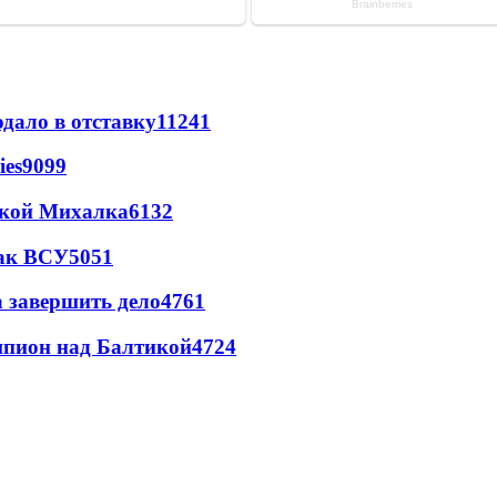
дало в отставку
11241
ies
9099
цкой Михалка
6132
так ВСУ
5051
а завершить дело
4761
шпион над Балтикой
4724