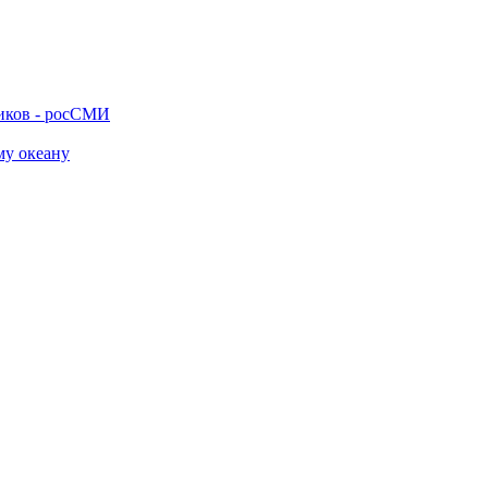
ников - росСМИ
му океану