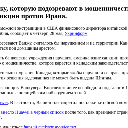
у, которую подозревают в мошенничеств
нкции против Ирана.
озможной экстрадиции в США финансового директора китайско
ия, сообщает в четверг, 28 мая,
Укринформ
.
озревают Ванжу, считалось бы нарушением и на территории Кана
ться под домашним арестом.
 банковские учреждения нарушить американские санкции проти
о о мошенничестве, которое карается и канадским законодательст
тельных органов Канады, которые якобы нарушили ее права при
ятия решения задержанная не может быть выдана Штатам.
аэропорту Ванкувера. Впоследствии ее освободили под залог в 
вязанные с полицейским наблюдением за ней.
awei
. В частности, Вашингтон запретил поставки китайской ко
А
внесло Huawei в черный список
после того, как президент стр
.
а наш канал
https://t.me/korrespondentnet