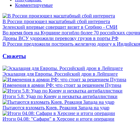
Комментируемые
В России произошел масштабный сбой интернета
Зеленский впервые совершит визит в Сербию - СМИ
Во время боев на Курщине погибло более 70 российских сроч
Дроны ВСУ удорожили перевозку грузов в порты РФ
В России предложили построить железную дорогу к Индийско
Сюжеты
Эскалация для Европы. Российский дрон в Лейпциге
Изменения в армии РФ: что стоит за решением Путина
Итоги 5.8: Удар по Киеву и нехватка антибаллистики
Пытаются взломать Киев. Реакция Запада на удар
Итоги 04.08: "Сафари" в Херсоне и итоги операции