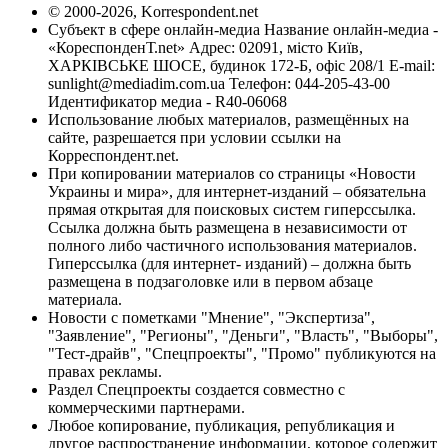
© 2000-2026, Korrespondent.net
Субъект в сфере онлайн-медиа Название онлайн-медиа -
«КореспонденТ.net» Адрес: 02091, місто Київ,
ХАРКІВСЬКЕ ШОСЕ, будинок 172-Б, офіс 208/1 E-mail:
sunlight@mediadim.com.ua
Телефон: 044-205-43-00
Идентификатор медиа - R40-06068
Использование любых материалов, размещённых на
сайте, разрешается при условии ссылки на
Корреспондент.net.
При копировании материалов со страницы «Новости
Украины и мира», для интернет-изданий – обязательна
прямая открытая для поисковых систем гиперссылка.
Ссылка должна быть размещена в независимости от
полного либо частичного использования материалов.
Гиперссылка (для интернет- изданий) – должна быть
размещена в подзаголовке или в первом абзаце
материала.
Новости с пометками "Мнение", "Экспертиза",
"Заявление", "Регионы", "Деньги", "Власть", "Выборы",
"Тест-драйв", "Спецпроекты", "Промо" публикуются на
правах рекламы.
Раздел Спецпроекты создается совместно с
коммерческими партнерами.
Любое копирование, публикация, републикация и
другое распространение информации, которое содержит