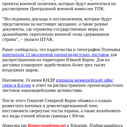
проекты военной политики, которые будут выноситься на
рассмотрение Центральной военной комиссии ТПК.
"Исследованы доклады и постановления, которые будут
представлены на настоящее заседание, а также разные
документы, где отражены государственные меры по
дальнейшему укреплению военной силы сдерживания
страны", − указало ЦТАК.
Ранее сообщалось, что издательства и типографии Пхеньяна
напечатали 12 миллионов пропагандистских листовок
для
распространения на территории Южной Кореи. Для их
доставки планируют задействовать более трех тысяч
воздушных шаров.
Напомним, 16 июня КНДР
взорвала межкорейский офис
связи в Кэсоне
в ответ на распространение пропагандистских
листовок южнокорейскими активистами.
После этого Генштаб Северной Кореи объявил о планах
разместить военных в демилитаризованной зоне,
восстановить свернутые посты охраны, а также возобновить
все виды учений вблизи границы с Югом.
Новости от
Корреспондент.net
в Telegram. Подписывайтесь