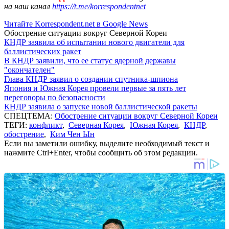
на наш канал
https://t.me/korrespondentnet
Читайте Korrespondent.net в Google News
Обострение ситуации вокруг Северной Кореи
КНДР заявила об испытании нового двигатели для
баллистических ракет
В КНДР заявили, что ее статус ядерной державы
"окончателен"
Глава КНДР заявил о создании спутника-шпиона
Япония и Южная Корея провели первые за пять лет
переговоры по безопасности
КНДР заявила о запуске новой баллистической ракеты
СПЕЦТЕМА:
Обострение ситуации вокруг Северной Кореи
ТЕГИ:
конфликт
,
Северная Корея
,
Южная Корея
,
КНДР
,
обострение
,
Ким Чен Ын
Если вы заметили ошибку, выделите необходимый текст и
нажмите Ctrl+Enter, чтобы сообщить об этом редакции.