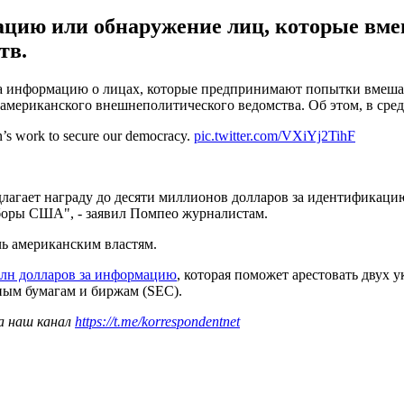
кацию или обнаружение лиц, которые в
тв.
 информацию о лицах, которые предпринимают попытки вмешате
американского внешнеполитического ведомства. Об этом, в среду
n’s work to secure our democracy.
pic.twitter.com/VXiYj2TihF
длагает награду до десяти миллионов долларов за идентификац
боры США", - заявил Помпео журналистам.
чь американским властям.
млн долларов за информацию
, которая поможет арестовать двух
ным бумагам и биржам (SEC).
а наш канал
https://t.me/korrespondentnet