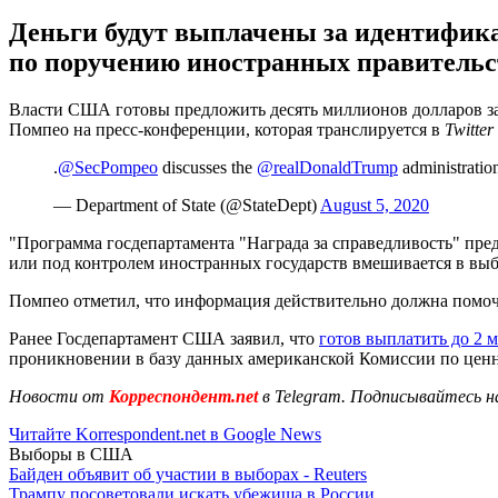
Деньги будут выплачены за идентифи
по поручению иностранных правительс
Власти США готовы предложить десять миллионов долларов за
Помпео на пресс-конференции, которая транслируется в
Twitter
.
@SecPompeo
discusses the
@realDonaldTrump
administratio
— Department of State (@StateDept)
August 5, 2020
"Программа госдепартамента "Награда за справедливость" пре
или под контролем иностранных государств вмешивается в вы
Помпео отметил, что информация действительно должна помо
Ранее Госдепартамент США заявил, что
готов выплатить до 2 
проникновении в базу данных американской Комиссии по цен
Новости от
Корреспондент.net
в Telegram. Подписывайтесь н
Читайте Korrespondent.net в Google News
Выборы в США
Байден объявит об участии в выборах - Reuters
Трампу посоветовали искать убежища в России