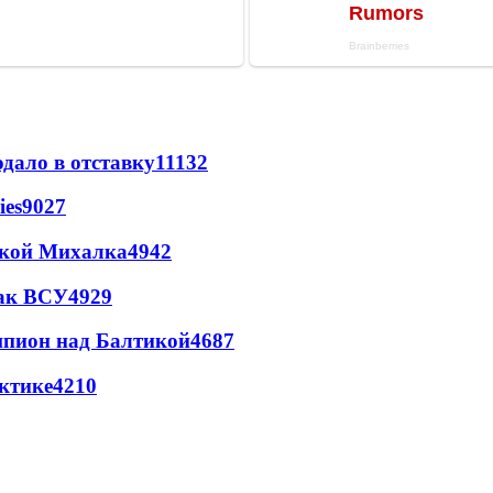
дало в отставку
11132
ies
9027
цкой Михалка
4942
так ВСУ
4929
шпион над Балтикой
4687
ктике
4210