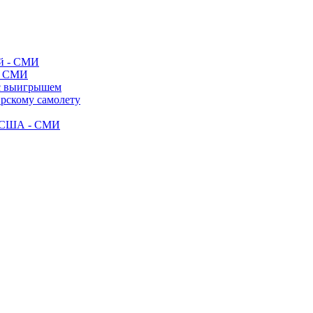
- СМИ
 с выигрышем
ирскому самолету
ак США - СМИ