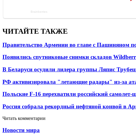
ЧИТАЙТЕ ТАКЖЕ
Правительство Армении во главе с Пашиняном по
Появились спутниковые снимки складов Wildberr
В Беларуси осудили лидера группы Ляпис Трубе
РФ активизировала "летающие радары" из-за а
Польские F-16 перехватили российский самолет-
Россия собрала рекордный нефтяной конвой в Ар
Читать комментарии
Новости мира