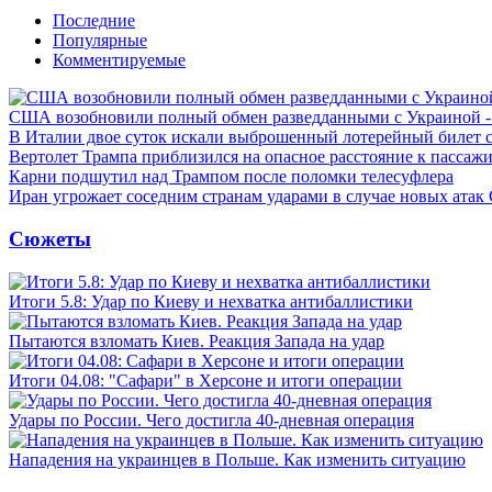
Последние
Популярные
Комментируемые
США возобновили полный обмен разведданными с Украиной 
В Италии двое суток искали выброшенный лотерейный билет
Вертолет Трампа приблизился на опасное расстояние к пассаж
Карни подшутил над Трампом после поломки телесуфлера
Иран угрожает соседним странам ударами в случае новых ат
Сюжеты
Итоги 5.8: Удар по Киеву и нехватка антибаллистики
Пытаются взломать Киев. Реакция Запада на удар
Итоги 04.08: "Сафари" в Херсоне и итоги операции
Удары по России. Чего достигла 40-дневная операция
Нападения на украинцев в Польше. Как изменить ситуацию