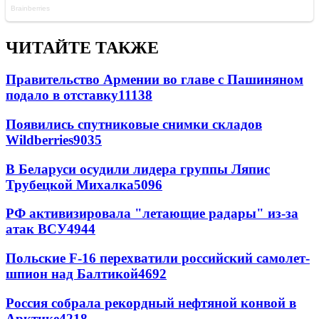
ЧИТАЙТЕ ТАКЖЕ
Правительство Армении во главе с Пашиняном
подало в отставку
11138
Появились спутниковые снимки складов
Wildberries
9035
В Беларуси осудили лидера группы Ляпис
Трубецкой Михалка
5096
РФ активизировала "летающие радары" из-за
атак ВСУ
4944
Польские F-16 перехватили российский самолет-
шпион над Балтикой
4692
Россия собрала рекордный нефтяной конвой в
Арктике
4218