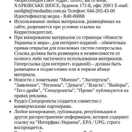
«КореспонденТ.net» Адрес: 02091, місто Київ,
ХАРКІВСЬКЕ ШОСЕ, будинок 172-Б, офіс 208/1 E-mail:
sunlight@mediadim.com.ua
Телефон: 044-205-43-00
Идентификатор медиа - R40-06068
Использование любых материалов, размещённых на
сайте, разрешается при условии ссылки на
Корреспондент.net.
При копировании материалов со страницы «Новости
Украины и мира», для интернет-изданий – обязательна
прямая открытая для поисковых систем гиперссылка.
Ссылка должна быть размещена в независимости от
полного либо частичного использования материалов.
Гиперссылка (для интернет- изданий) – должна быть
размещена в подзаголовке или в первом абзаце
материала.
Новости с пометками "Мнение", "Экспертиза",
"Заявление", "Регионы", "Деньги", "Власть", "Выборы",
"Тест-драйв", "Спецпроекты", "Промо" публикуются на
правах рекламы.
Раздел Спецпроекты создается совместно с
коммерческими партнерами.
Любое копирование, публикация, републикация и
другое распространение информации, которое содержит
ссылку на "Интерфакс-Украина", EPA / UPG, строго
воспрещается.