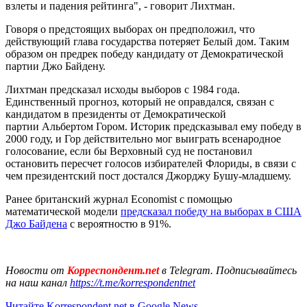
взлеты и падения рейтинга", - говорит Лихтман.
Говоря о предстоящих выборах он предположил, что
действующий глава государства потеряет Белый дом. Таким
образом он предрек победу кандидату от Демократической
партии Джо Байдену.
Лихтман предсказал исходы выборов с 1984 года.
Единственный прогноз, который не оправдался, связан с
кандидатом в президенты от Демократической
партии Альбертом Гором. Историк предсказывал ему победу в
2000 году, и Гор действительно мог выиграть всенародное
голосование, если бы Верховный суд не постановил
остановить пересчет голосов избирателей Флориды, в связи с
чем президентский пост достался Джорджу Бушу-младшему.
Ранее британский журнал Economist с помощью
математической модели
предсказал победу на выборах в США
Джо Байдена
с вероятностю в 91%.
Новости от
Корреспондент.net
в Telegram. Подписывайтесь
на наш канал
https://t.me/korrespondentnet
Читайте Korrespondent.net в Google News