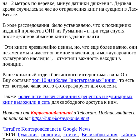
на 12 метров по веревке, минуя датчики движения. Дерзкая
кража случилась за час до отправления книг на аукцион в Лас-
Вегасе.
В ходе расследования было установлено, что к похищению
изданий причастна ОПГ из Румынии - и три года спустя
после десятков обысков книги удалось найти.
"Эти книги чрезвычайно ценны, но, что еще более важно, они
незаменимы и имеют огромное значение для международного
культурного наследия", - отметили важность находки в
полиции.
Ранее книжный отдел британского интернет-магазина On
Buy составит
топ-10 наиболее “инстаграмных” книг
- то есть
тех, которые чаще всего фотографируют для соцсети.
Также
более пяти тысяч старинных рецептов и кулинарных
книг выложили в сеть
для свободного доступа к ним.
Новости от
Корреспондент.net
в Telegram. Подписывайтесь
на наш канал
https://t.me/korrespondentnet
Читайте Korrespondent.net в Google News
ТЕГИ:
Румыния
,
полиция
,
книги
,
Великобритания
,
тайник