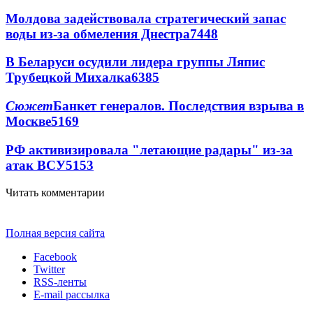
Молдова задействовала стратегический запас
воды из-за обмеления Днестра
7448
В Беларуси осудили лидера группы Ляпис
Трубецкой Михалка
6385
Сюжет
Банкет генералов. Последствия взрыва в
Москве
5169
РФ активизировала "летающие радары" из-за
атак ВСУ
5153
Читать комментарии
Полная версия сайта
Facebook
Twitter
RSS-ленты
E-mail рассылка