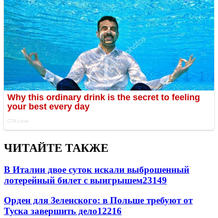
ЧИТАЙТЕ ТАКЖЕ
В Италии двое суток искали выброшенный
лотерейный билет с выигрышем
23149
Орден для Зеленского: в Польше требуют от
Туска завершить дело
12216