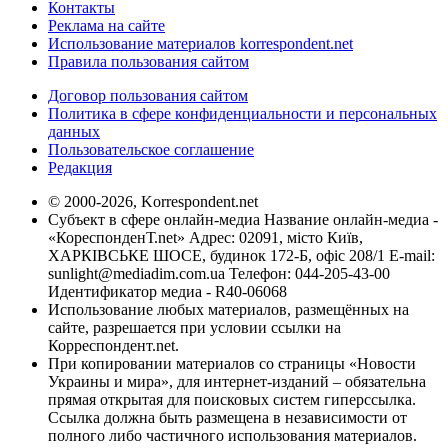
Контакты
Реклама на сайте
Использование материалов korrespondent.net
Правила пользования сайтом
Договор пользования сайтом
Политика в сфере конфиденциальности и персональных
данных
Пользовательское соглашение
Редакция
© 2000-2026, Korrespondent.net
Субъект в сфере онлайн-медиа Название онлайн-медиа -
«КореспонденТ.net» Адрес: 02091, місто Київ,
ХАРКІВСЬКЕ ШОСЕ, будинок 172-Б, офіс 208/1 E-mail:
sunlight@mediadim.com.ua
Телефон: 044-205-43-00
Идентификатор медиа - R40-06068
Использование любых материалов, размещённых на
сайте, разрешается при условии ссылки на
Корреспондент.net.
При копировании материалов со страницы «Новости
Украины и мира», для интернет-изданий – обязательна
прямая открытая для поисковых систем гиперссылка.
Ссылка должна быть размещена в независимости от
полного либо частичного использования материалов.