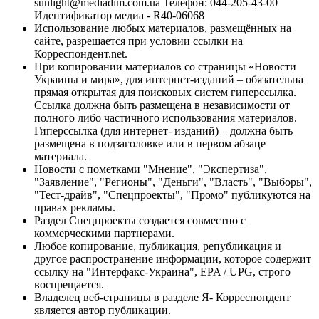
sunlight@mediadim.com.ua
Телефон: 044-205-43-00
Идентификатор медиа - R40-06068
Использование любых материалов, размещённых на
сайте, разрешается при условии ссылки на
Корреспондент.net.
При копировании материалов со страницы «Новости
Украины и мира», для интернет-изданий – обязательна
прямая открытая для поисковых систем гиперссылка.
Ссылка должна быть размещена в независимости от
полного либо частичного использования материалов.
Гиперссылка (для интернет- изданий) – должна быть
размещена в подзаголовке или в первом абзаце
материала.
Новости с пометками "Мнение", "Экспертиза",
"Заявление", "Регионы", "Деньги", "Власть", "Выборы",
"Тест-драйв", "Спецпроекты", "Промо" публикуются на
правах рекламы.
Раздел Спецпроекты создается совместно с
коммерческими партнерами.
Любое копирование, публикация, републикация и
другое распространение информации, которое содержит
ссылку на "Интерфакс-Украина", EPA / UPG, строго
воспрещается.
Владелец веб-страницы в разделе Я- Корреспондент
является автор публикации.