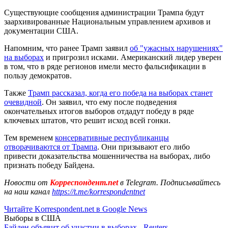
Существующие сообщения администрации Трампа будут
заархивированные Национальным управлением архивов и
документации США.
Напомним, что ранее Трамп заявил
об "ужасных нарушениях"
на выборах
и пригрозил исками. Американский лидер уверен
в том, что в ряде регионов имели место фальсификации в
пользу демократов.
Также
Трамп рассказал, когда его победа на выборах станет
очевидной
. Он заявил, что ему после подведения
окончательных итогов выборов отдадут победу в ряде
ключевых штатов, что решит исход всей гонки.
Тем временем
консервативные республиканцы
отворачиваются от Трампа
. Они призывают его либо
привести доказательства мошенничества на выборах, либо
признать победу Байдена.
Новости от
Корреспондент.net
в Telegram. Подписывайтесь
на наш канал
https://t.me/korrespondentnet
Читайте Korrespondent.net в Google News
Выборы в США
Байден объявит об участии в выборах - Reuters