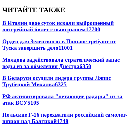
ЧИТАЙТЕ ТАКЖЕ
В Италии двое суток искали выброшенный
лотерейный билет с выигрышем
17700
Орден для Зеленского: в Польше требуют от
Туска завершить дело
11001
Молдова задействовала стратегический запас
воды из-за обмеления Днестра
6350
В Беларуси осудили лидера группы Ляпис
Трубецкой Михалка
6325
РФ активизировала "летающие радары" из-за
атак ВСУ
5105
Польские F-16 перехватили российский самолет-
шпион над Балтикой
4748