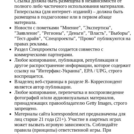
Ссылка должна быть размещена в независимости от
полного либо частичного использования материалов.
Гиперссылка (для интернет- изданий) – должна быть
размещена в подзаголовке или в первом абзаце
материала.
Новости с пометками "Мнение", "Экспертиза",
"Заявление", "Регионы", "Деньги", "Власть", "Выборы",
"Тест-драйв", "Спецпроекты", "Промо" публикуются на
правах рекламы.
Раздел Спецпроекты создается совместно с
коммерческими партнерами.
Любое копирование, публикация, републикация и
другое распространение информации, которое содержит
ссылку на "Интерфакс-Украина", EPA / UPG, строго
воспрещается.
Владелец веб-страницы в разделе Я- Корреспондент
является автор публикации.
Любое копирование, перепечатка и воспроизведение
фотографий и/или аудиовизуальных материалов,
принадлежащих правообладателю Getty Images, строго
запрещено.
Материалы сайта korrespondent.net предназначены для
лиц старше 21 года (21+). Участие в азартных играх
может вызвать игровую зависимость. Соблюдайте
правила (принципы) ответственной игры. При