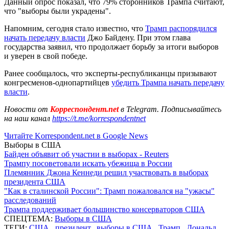
Данный опрос показал, что 79% сторонников Трампа считают,
что "выборы были украдены".
Напомним, сегодня стало известно, что
Трамп распорядился
начать передачу власти
Джо Байдену. При этом глава
государства заявил, что продолжает борьбу за итоги выборов
и уверен в свой победе.
Ранее сообщалось, что эксперты-республиканцы призывают
конгресменов-однопартийцев
убедить Трампа начать передачу
власти
.
Новости от
Корреспондент.net
в Telegram. Подписывайтесь
на наш канал
https://t.me/korrespondentnet
Читайте Korrespondent.net в Google News
Выборы в США
Байден объявит об участии в выборах - Reuters
Трампу посоветовали искать убежища в России
Племянник Джона Кеннеди решил участвовать в выборах
президента США
"Как в сталинской России": Трамп пожаловался на "ужасы"
расследований
Трампа поддерживает большинство консерваторов США
СПЕЦТЕМА:
Выборы в США
ТЕГИ:
США
,
президент
,
выборы в США
,
Трамп
,
Дональд