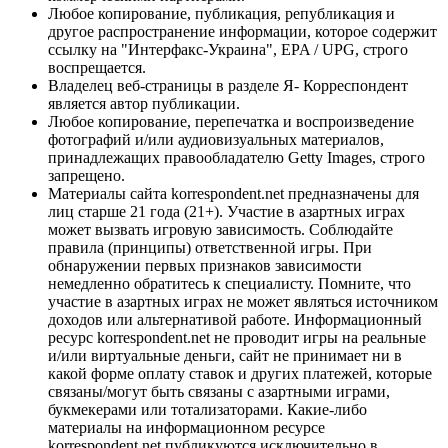
Любое копирование, публикация, републикация и
другое распространение информации, которое содержит
ссылку на "Интерфакс-Украина", EPA / UPG, строго
воспрещается.
Владелец веб-страницы в разделе Я- Корреспондент
является автор публикации.
Любое копирование, перепечатка и воспроизведение
фотографий и/или аудиовизуальных материалов,
принадлежащих правообладателю Getty Images, строго
запрещено.
Материалы сайта korrespondent.net предназначены для
лиц старше 21 года (21+). Участие в азартных играх
может вызвать игровую зависимость. Соблюдайте
правила (принципы) ответственной игры. При
обнаружении первых признаков зависимости
немедленно обратитесь к специалисту. Помните, что
участие в азартных играх не может являться источником
доходов или альтернативой работе. Информационный
ресурс korrespondent.net не проводит игры на реальные
и/или виртуальные деньги, сайт не принимает ни в
какой форме оплату ставок и других платежей, которые
связаны/могут быть связаны с азартными играми,
букмекерами или тотализаторами. Какие-либо
материалы на информационном ресурсе
korrespondent.net публикуются исключительно в