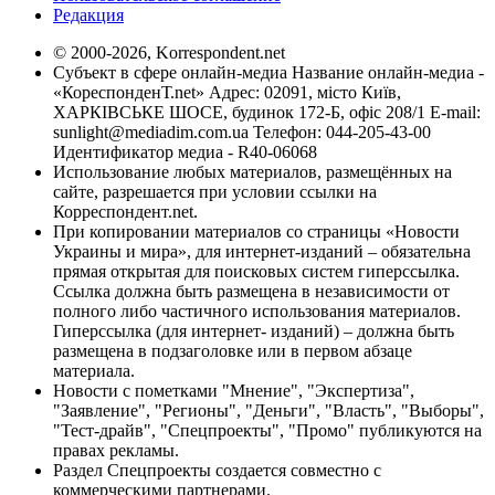
Редакция
© 2000-2026, Korrespondent.net
Субъект в сфере онлайн-медиа Название онлайн-медиа -
«КореспонденТ.net» Адрес: 02091, місто Київ,
ХАРКІВСЬКЕ ШОСЕ, будинок 172-Б, офіс 208/1 E-mail:
sunlight@mediadim.com.ua
Телефон: 044-205-43-00
Идентификатор медиа - R40-06068
Использование любых материалов, размещённых на
сайте, разрешается при условии ссылки на
Корреспондент.net.
При копировании материалов со страницы «Новости
Украины и мира», для интернет-изданий – обязательна
прямая открытая для поисковых систем гиперссылка.
Ссылка должна быть размещена в независимости от
полного либо частичного использования материалов.
Гиперссылка (для интернет- изданий) – должна быть
размещена в подзаголовке или в первом абзаце
материала.
Новости с пометками "Мнение", "Экспертиза",
"Заявление", "Регионы", "Деньги", "Власть", "Выборы",
"Тест-драйв", "Спецпроекты", "Промо" публикуются на
правах рекламы.
Раздел Спецпроекты создается совместно с
коммерческими партнерами.