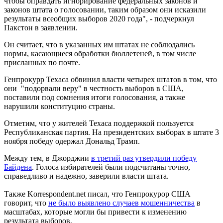
чтобы оправдать игнорирование федеральных законов и
законов штата о голосовании, таким образом они исказили
результаты всеобщих выборов 2020 года", - подчеркнул
Пакстон в заявлении.
Он считает, что в указанных им штатах не соблюдались
нормы, касающиеся обработки бюллетеней, в том числе
присланных по почте.
Генпрокурр Техаса обвинил власти четырех штатов в том, что
они "подорвали веру" в честность выборов в США,
поставили под сомнения итоги голосования, а также
нарушили конституцию страны.
Отметим, что у жителей Техаса поддержкой пользуется
Республиканская партия. На президентских выборах в штате 3
ноября победу одержал Дональд Трамп.
Между тем, в Джорджии
в третий раз утвердили победу
Байдена
. Голоса избирателей были подсчитаны точно,
справедливо и надежно, заверили власти штата.
Также Korrespondent.net писал, что Генпрокурор США
говорит, что
не было выявлено случаев мошенничества
в
масштабах, которые могли бы привести к изменению
результата выборов.