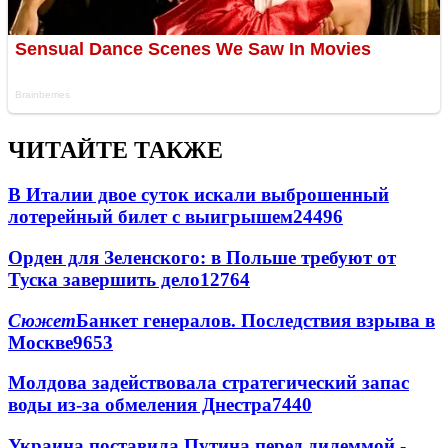
ЧИТАЙТЕ ТАКЖЕ
В Италии двое суток искали выброшенный
лотерейный билет с выигрышем
24496
Орден для Зеленского: в Польше требуют от
Туска завершить дело
12764
Сюжет
Банкет генералов. Последствия взрыва в
Москве
9653
Молдова задействовала стратегический запас
воды из-за обмеления Днестра
7440
Украина поставила Путина перед дилеммой -