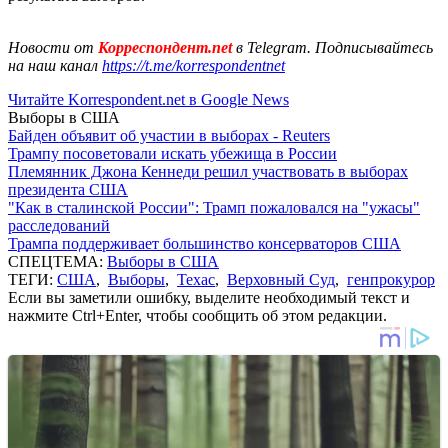
Новости от
Корреспондент.net
в Telegram. Подписывайтесь
на наш канал
https://t.me/korrespondentnet
Читайте Korrespondent.net в Google News
Выборы в США
Байден объявит об участии в выборах - Reuters
Трампу посоветовали искать убежища в России
Племянник Джона Кеннеди решил участвовать в выборах
президента США
"Как в сталинской России": Трамп пожаловался на "ужасы"
расследований
Трампа поддерживает большинство консерваторов США
СПЕЦТЕМА:
Выборы в США
ТЕГИ:
США
,
Выборы
,
Техас
,
Верховный Суд
,
генпрокурор
Если вы заметили ошибку, выделите необходимый текст и
нажмите Ctrl+Enter, чтобы сообщить об этом редакции.