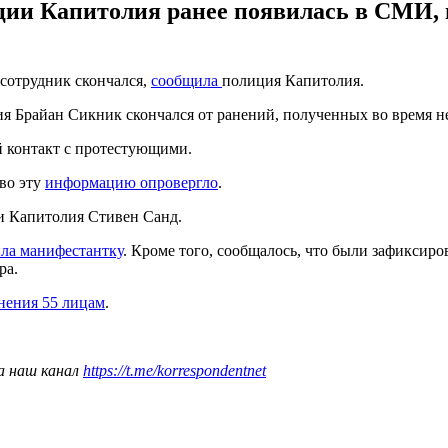
ии Капитолия ранее появилась в СМИ, н
сотрудник скончался,
сообщила
полиция Капитолия.
я Брайан Сикник скончался от ранений, полученных во время не
й контакт с протестующими.
во эту
информацию опровергло
.
ии Капитолия Стивен Санд.
ила манифестантку
. Кроме того, сообщалось, что были зафиксир
ра.
нения 55 лицам
.
а наш канал
https://t.me/korrespondentnet