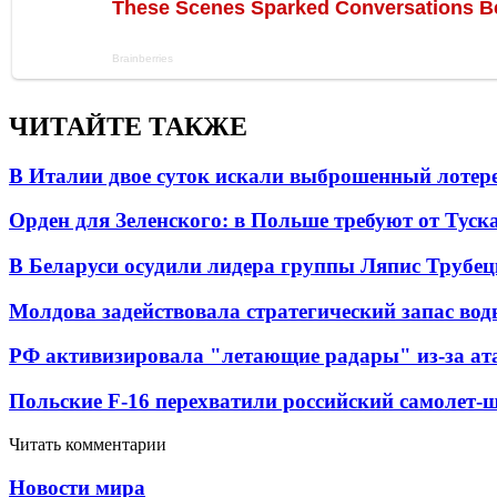
ЧИТАЙТЕ ТАКЖЕ
В Италии двое суток искали выброшенный лоте
Орден для Зеленского: в Польше требуют от Туск
В Беларуси осудили лидера группы Ляпис Трубе
Молдова задействовала стратегический запас вод
РФ активизировала "летающие радары" из-за а
Польские F-16 перехватили российский самолет-
Читать комментарии
Новости мира