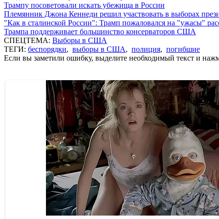
Трампу посоветовали искать убежища в России
Племянник Джона Кеннеди решил участвовать в выборах пре
"Как в сталинской России": Трамп пожаловался на "ужасы" ра
Трампа поддерживает большинство консерваторов США
СПЕЦТЕМА:
Выборы в США
ТЕГИ:
беспорядки
,
выборы в США
,
полиция
,
погибшие
Если вы заметили ошибку, выделите необходимый текст и нажми