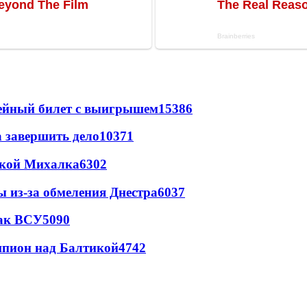
рейный билет с выигрышем
15386
а завершить дело
10371
цкой Михалка
6302
ы из-за обмеления Днестра
6037
так ВСУ
5090
шпион над Балтикой
4742