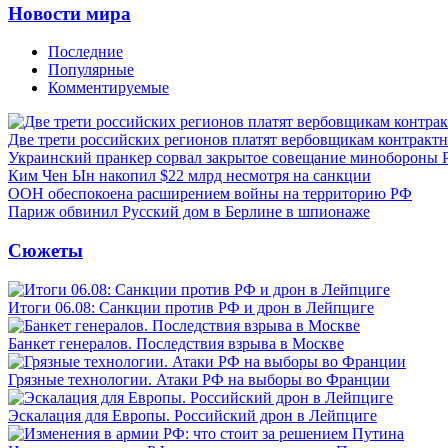
Новости мира
Последние
Популярные
Комментируемые
Две трети российских регионов платят вербовщикам контракт
Украинский пранкер сорвал закрытое совещание минобороны
Ким Чен Ын накопил $22 млрд несмотря на санкции
ООН обеспокоена расширением войны на территорию РФ
Париж обвинил Русский дом в Берлине в шпионаже
Сюжеты
Итоги 06.08: Санкции против РФ и дрон в Лейпциге
Банкет генералов. Последствия взрыва в Москве
Грязные технологии. Атаки РФ на выборы во Франции
Эскалация для Европы. Российский дрон в Лейпциге