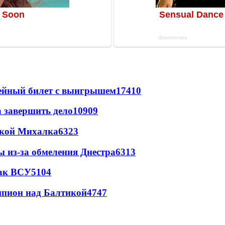
рейный билет с выигрышем
17410
а завершить дело
10909
цкой Михалка
6323
ы из-за обмеления Днестра
6313
так ВСУ
5104
шпион над Балтикой
4747