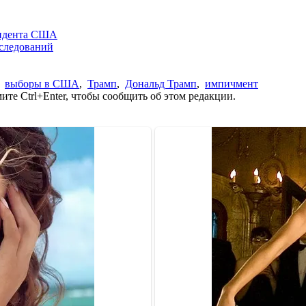
зидента США
сследований
,
выборы в США
,
Трамп
,
Дональд Трамп
,
импичмент
те Ctrl+Enter, чтобы сообщить об этом редакции.