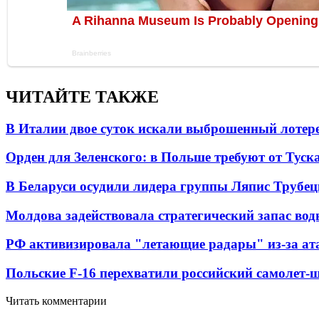
ЧИТАЙТЕ ТАКЖЕ
В Италии двое суток искали выброшенный лоте
Орден для Зеленского: в Польше требуют от Туск
В Беларуси осудили лидера группы Ляпис Трубе
Молдова задействовала стратегический запас вод
РФ активизировала "летающие радары" из-за а
Польские F-16 перехватили российский самолет-
Читать комментарии