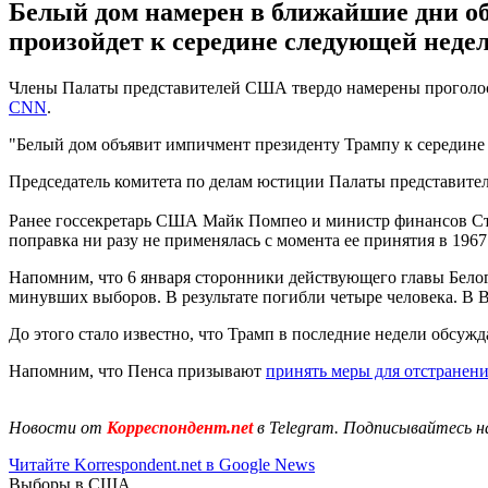
Белый дом намерен в ближайшие дни о
произойдет к середине следующей недел
Члены Палаты представителей США твердо намерены проголос
CNN
.
"Белый дом объявит импичмент президенту Трампу к середине
Председатель комитета по делам юстиции Палаты представит
Ранее госсекретарь США Майк Помпео и министр финансов Сти
поправка ни разу не применялась с момента ее принятия в 1967 
Напомним, что 6 января сторонники действующего главы Бело
минувших выборов. В результате погибли четыре человека. В
До этого стало известно, что Трамп в последние недели обсуж
Напомним, что Пенса призывают
принять меры для отстранен
Новости от
Корреспондент.net
в Telegram. Подписывайтесь н
Читайте Korrespondent.net в Google News
Выборы в США