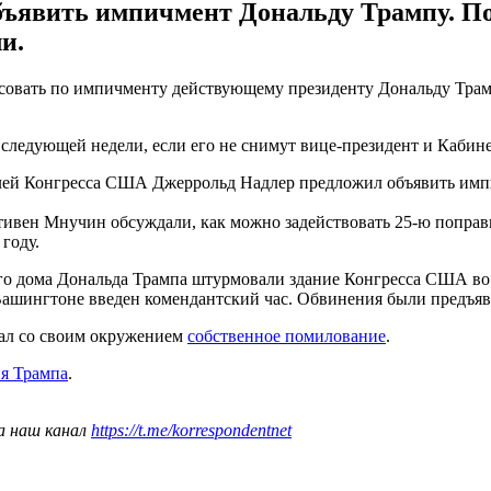
бъявить импичмент Дональду Трампу. П
и.
овать по импичменту действующему президенту Дональду Трамп
 следующей недели, если его не снимут вице-президент и Каби
елей Конгресса США Джеррольд Надлер предложил объявить имп
вен Мнучин обсуждали, как можно задействовать 25-ю поправку
году.
го дома Дональда Трампа штурмовали здание Конгресса США во 
 Вашингтоне введен комендантский час. Обвинения были предъя
дал со своим окружением
собственное помилование
.
ия Трампа
.
а наш канал
https://t.me/korrespondentnet