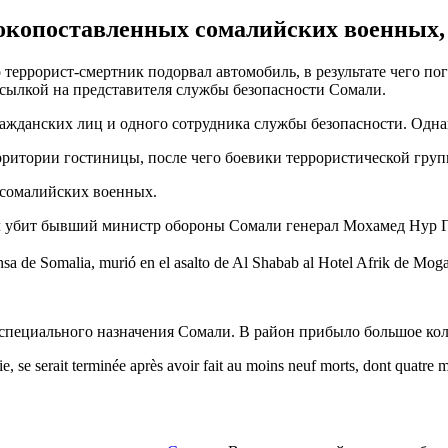
окопоставленных сомалийских военных, 
террорист-смертник подорвал автомобиль, в результате чего пог
ссылкой на представителя службы безопасности Сомали.
ажданских лиц и одного сотрудника службы безопасности. Однак
территории гостиницы, после чего боевики террористической гр
 сомалийских военных.
 был убит бывший министр обороны Сомали генерал Мохамед Нур Г
nsa de Somalia, murió en el asalto de Al Shabab al Hotel Afrik de Mog
специального назначения Сомали. В район прибыло большое ко
e, se serait terminée après avoir fait au moins neuf morts, dont quatre m