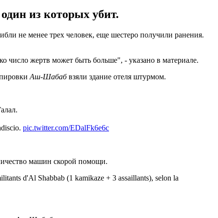
один из которых убит.
ибли не менее трех человек, еще шестеро получили ранения.
о число жертв может быть больше", - указано в материале.
уппировки
Аш-Шабаб
взяли здание отеля штурмом.
алал.
adiscio.
pic.twitter.com/EDalFk6e6c
личество машин скорой помощи.
ilitants d'Al Shabbab (1 kamikaze + 3 assaillants), selon la