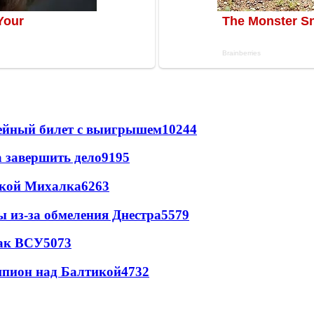
рейный билет с выигрышем
10244
а завершить дело
9195
цкой Михалка
6263
ы из-за обмеления Днестра
5579
так ВСУ
5073
шпион над Балтикой
4732