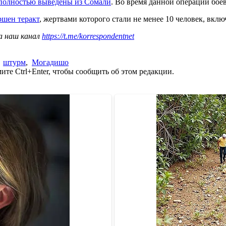
полностью выведены из Сомали
. Во время данной операции бо
ршен теракт
, жертвами которого стали не менее 10 человек, вк
а наш канал
https://t.me/korrespondentnet
,
штурм
,
Могадишо
те Ctrl+Enter, чтобы сообщить об этом редакции.