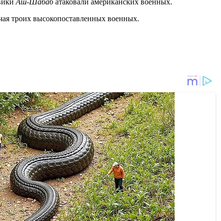
евики
Аш-Шабаб
атаковали американских военных.
лючая троих высокопоставленных военных.