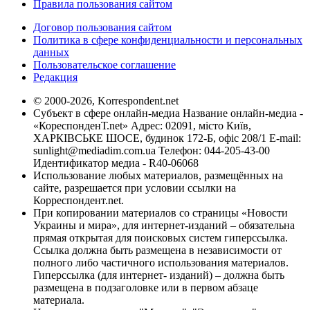
Правила пользования сайтом
Договор пользования сайтом
Политика в сфере конфиденциальности и персональных
данных
Пользовательское соглашение
Редакция
© 2000-2026, Korrespondent.net
Субъект в сфере онлайн-медиа Название онлайн-медиа -
«КореспонденТ.net» Адрес: 02091, місто Київ,
ХАРКІВСЬКЕ ШОСЕ, будинок 172-Б, офіс 208/1 E-mail:
sunlight@mediadim.com.ua
Телефон: 044-205-43-00
Идентификатор медиа - R40-06068
Использование любых материалов, размещённых на
сайте, разрешается при условии ссылки на
Корреспондент.net.
При копировании материалов со страницы «Новости
Украины и мира», для интернет-изданий – обязательна
прямая открытая для поисковых систем гиперссылка.
Ссылка должна быть размещена в независимости от
полного либо частичного использования материалов.
Гиперссылка (для интернет- изданий) – должна быть
размещена в подзаголовке или в первом абзаце
материала.