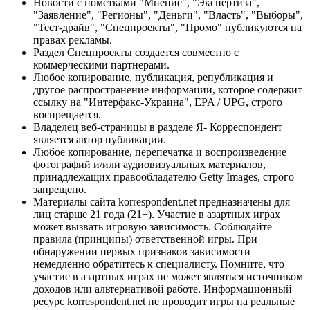
Новости с пометками "Мнение", "Экспертиза",
"Заявление", "Регионы", "Деньги", "Власть", "Выборы",
"Тест-драйв", "Спецпроекты", "Промо" публикуются на
правах рекламы.
Раздел Спецпроекты создается совместно с
коммерческими партнерами.
Любое копирование, публикация, републикация и
другое распространение информации, которое содержит
ссылку на "Интерфакс-Украина", EPA / UPG, строго
воспрещается.
Владелец веб-страницы в разделе Я- Корреспондент
является автор публикации.
Любое копирование, перепечатка и воспроизведение
фотографий и/или аудиовизуальных материалов,
принадлежащих правообладателю Getty Images, строго
запрещено.
Материалы сайта korrespondent.net предназначены для
лиц старше 21 года (21+). Участие в азартных играх
может вызвать игровую зависимость. Соблюдайте
правила (принципы) ответственной игры. При
обнаружении первых признаков зависимости
немедленно обратитесь к специалисту. Помните, что
участие в азартных играх не может являться источником
доходов или альтернативой работе. Информационный
ресурс korrespondent.net не проводит игры на реальные