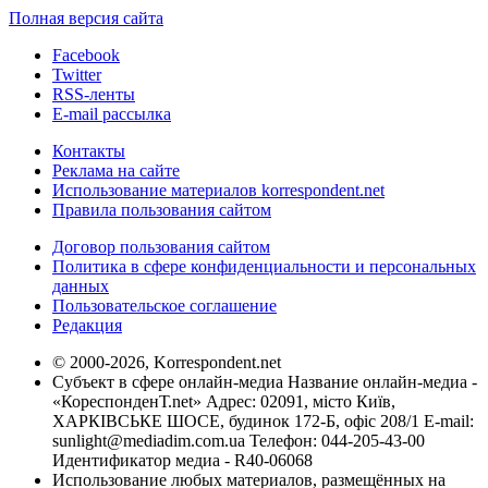
Полная версия сайта
Facebook
Twitter
RSS-ленты
E-mail рассылка
Контакты
Реклама на сайте
Использование материалов korrespondent.net
Правила пользования сайтом
Договор пользования сайтом
Политика в сфере конфиденциальности и персональных
данных
Пользовательское соглашение
Редакция
© 2000-2026, Korrespondent.net
Субъект в сфере онлайн-медиа Название онлайн-медиа -
«КореспонденТ.net» Адрес: 02091, місто Київ,
ХАРКІВСЬКЕ ШОСЕ, будинок 172-Б, офіс 208/1 E-mail:
sunlight@mediadim.com.ua
Телефон: 044-205-43-00
Идентификатор медиа - R40-06068
Использование любых материалов, размещённых на