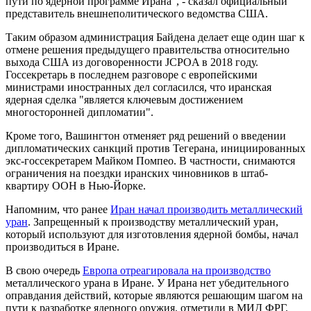
пути по ядерной программе Ирана", - сказал официальный
представитель внешнеполитического ведомства США.
Таким образом администрация Байдена делает еще один шаг к
отмене решения предыдущего правительства относительно
выхода США из договоренности JCPOA в 2018 году.
Госсекретарь в последнем разговоре с европейскими
министрами иностранных дел согласился, что иранская
ядерная сделка "является ключевым достижением
многосторонней дипломатии".
Кроме того, Вашингтон отменяет ряд решений о введении
дипломатических санкций против Тегерана, инициированных
экс-госсекретарем Майком Помпео. В частности, снимаются
ограничения на поездки иранских чиновников в штаб-
квартиру ООН в Нью-Йорке.
Напомним, что ранее
Иран начал производить металлический
уран
. Запрещенный к производству металлический уран,
который используют для изготовления ядерной бомбы, начал
производиться в Иране.
В свою очередь
Европа отреагировала на производство
металлического урана в Иране. У Ирана нет убедительного
оправдания действий, которые являются решающим шагом на
пути к разработке ядерного оружия, отметили в МИД ФРГ.