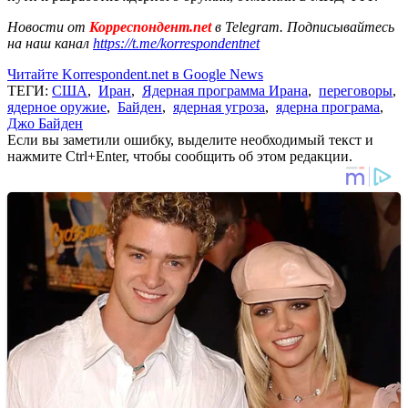
Новости от
Корреспондент.net
в Telegram. Подписывайтесь
на наш канал
https://t.me/korrespondentnet
Читайте Korrespondent.net в Google News
ТЕГИ:
США
,
Иран
,
Ядерная программа Ирана
,
переговоры
,
ядерное оружие
,
Байден
,
ядерная угроза
,
ядерна програма
,
Джо Байден
Если вы заметили ошибку, выделите необходимый текст и
нажмите Ctrl+Enter, чтобы сообщить об этом редакции.