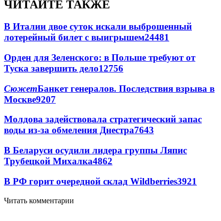
ЧИТАЙТЕ ТАКЖЕ
В Италии двое суток искали выброшенный
лотерейный билет с выигрышем
24481
Орден для Зеленского: в Польше требуют от
Туска завершить дело
12756
Сюжет
Банкет генералов. Последствия взрыва в
Москве
9207
Молдова задействовала стратегический запас
воды из-за обмеления Днестра
7643
В Беларуси осудили лидера группы Ляпис
Трубецкой Михалка
4862
В РФ горит очередной склад Wildberries
3921
Читать комментарии