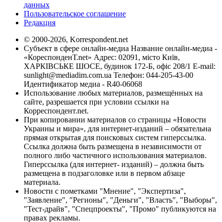
данных
Пользовательское соглашение
Редакция
© 2000-2026, Korrespondent.net
Субъект в сфере онлайн-медиа Название онлайн-медиа -
«КореспонденТ.net» Адрес: 02091, місто Київ,
ХАРКІВСЬКЕ ШОСЕ, будинок 172-Б, офіс 208/1 E-mail:
sunlight@mediadim.com.ua
Телефон: 044-205-43-00
Идентификатор медиа - R40-06068
Использование любых материалов, размещённых на
сайте, разрешается при условии ссылки на
Корреспондент.net.
При копировании материалов со страницы «Новости
Украины и мира», для интернет-изданий – обязательна
прямая открытая для поисковых систем гиперссылка.
Ссылка должна быть размещена в независимости от
полного либо частичного использования материалов.
Гиперссылка (для интернет- изданий) – должна быть
размещена в подзаголовке или в первом абзаце
материала.
Новости с пометками "Мнение", "Экспертиза",
"Заявление", "Регионы", "Деньги", "Власть", "Выборы",
"Тест-драйв", "Спецпроекты", "Промо" публикуются на
правах рекламы.