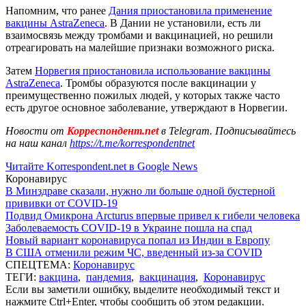
Напомним, что ранее
Дания приостановила применение
вакцины AstraZeneca
. В Дании не установили, есть ли
взаимосвязь между тромбами и вакцинацией, но решили
отреагировать на малейшие признаки возможного риска.
Затем
Норвегия приостановила использование вакцины
AstraZeneca
. Тромбы образуются после вакцинации у
преимущественно пожилых людей, у которых также часто
есть другое основное заболевание, утверждают в Норвегии.
Новости от
Корреспондент.net
в Telegram. Подписывайтесь
на наш канал
https://t.me/korrespondentnet
Читайте Korrespondent.net в Google News
Коронавирус
В Минздраве сказали, нужно ли больше одной бустерной
прививки от COVID-19
Подвид Омикрона Arcturus впервые привел к гибели человека
Заболеваемость COVID-19 в Украине пошла на спад
Новый вариант коронавируса попал из Индии в Европу
В США отменили режим ЧС, введенный из-за COVID
СПЕЦТЕМА:
Коронавирус
ТЕГИ:
вакцина
,
пандемия
,
вакцинация
,
Коронавирус
Если вы заметили ошибку, выделите необходимый текст и
нажмите Ctrl+Enter, чтобы сообщить об этом редакции.