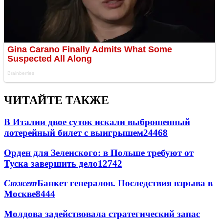
ЧИТАЙТЕ ТАКЖЕ
В Италии двое суток искали выброшенный
лотерейный билет с выигрышем
24468
Орден для Зеленского: в Польше требуют от
Туска завершить дело
12742
Сюжет
Банкет генералов. Последствия взрыва в
Москве
8444
Молдова задействовала стратегический запас