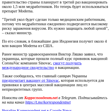
правительство страны планирует в третий раз вакцинировать
около 1,5 млн медработников. Но теперь будет использоваться
препарат Moderna.
"Третий укол будет сделан только медицинским работникам,
потому что медработники ежедневно подвергаются высокому
риску заражения вирусом. Их нужно защищать любой ценой",
– сказал министр.
По его словам, в ближайшие дни Индонезия получит около 4
млн вакцин Moderna из США.
Ранее министр здравоохранения Виктор Ляшко заявил, что
украинцы, которые прошли полный курс прививок вакциной
CoronaVac компании Sinovac,
смогут получить
международное свидетельство
о вакцинации.
Также сообщалось, что главный санврач Украины
предпочитает вакцину от Sinovac
, которая используется для
прививки в центрах массовой вакцинации лиц из
неприоритетных групп.
Новости от
Корреспондент.net
в Telegram. Подписывайтесь
на наш канал
https://t.me/korrespondentnet
Читайте Korrespondent.net в Google News