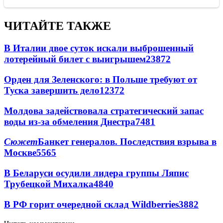
ЧИТАЙТЕ ТАКЖЕ
В Италии двое суток искали выброшенный
лотерейный билет с выигрышем
23872
Орден для Зеленского: в Польше требуют от
Туска завершить дело
12372
Молдова задействовала стратегический запас
воды из-за обмеления Днестра
7481
Сюжет
Банкет генералов. Последствия взрыва в
Москве
5565
В Беларуси осудили лидера группы Ляпис
Трубецкой Михалка
4840
В РФ горит очередной склад Wildberries
3882