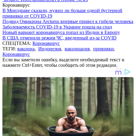
Коронавирус
В Минздраве сказали, нужно ли больше одной бустерной
прививки от COVID-19
Подвид Омикрона Arcturus впервые привел к гибели человека
Заболеваемость COVID-19 в Украине пошла на спад
Новый вариант коронавируса попал из Индии в Европу
В США отменили режим ЧС, введенный из-за COVID
СПЕЦТЕМА:
Коронавирус
ТЕГИ:
вакцина
,
Индонезия
,
вакцинация
,
прививки
,
Коронавирус
Если вы заметили ошибку, выделите необходимый текст и
нажмите Ctrl+Enter, чтобы сообщить об этом редакции.