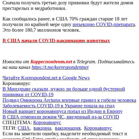
Сначала получать третью дозу прививки будут жители домов
престарелых и медработники.
Как сообщалось ранее, в США 70% граждан старше 18 лет
получили по крайней мере одну
инъекцию COVID-препарата
.
Это более 180,7 миллионов человек.
В США начали COVID-вакцинацию животных
Новости от
Корреспондент.net
в Telegram. Подписывайтесь
на наш канал
https://t.me/korrespondentnet
Читайте Korrespondent.net в Google News
Коронавирус
В Минздраве сказали, нужно ли больше одной бустерной
прививки от COVID-19
Подвид Омикрона Arcturus впервые привел к гибели человека
Заболеваемость COVID-19 в Украине пошла на спад
Новый вариант коронавируса попал из Индии в Европу
В США отменили режим ЧС, введенный из-за COVID
СПЕЦТЕМА:
Коронавирус
ТЕГИ:
США
,
вакцина
,
вакцинация
,
Коронавирус
Если вы заметили ошибку, выделите необходимый текст и