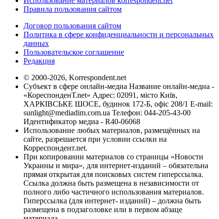
Использование материалов korrespondent.net
Правила пользования сайтом
Договор пользования сайтом
Политика в сфере конфиденциальности и персональных
данных
Пользовательское соглашение
Редакция
© 2000-2026, Korrespondent.net
Субъект в сфере онлайн-медиа Название онлайн-медиа -
«КореспонденТ.net» Адрес: 02091, місто Київ,
ХАРКІВСЬКЕ ШОСЕ, будинок 172-Б, офіс 208/1 E-mail:
sunlight@mediadim.com.ua
Телефон: 044-205-43-00
Идентификатор медиа - R40-06068
Использование любых материалов, размещённых на
сайте, разрешается при условии ссылки на
Корреспондент.net.
При копировании материалов со страницы «Новости
Украины и мира», для интернет-изданий – обязательна
прямая открытая для поисковых систем гиперссылка.
Ссылка должна быть размещена в независимости от
полного либо частичного использования материалов.
Гиперссылка (для интернет- изданий) – должна быть
размещена в подзаголовке или в первом абзаце
материала.