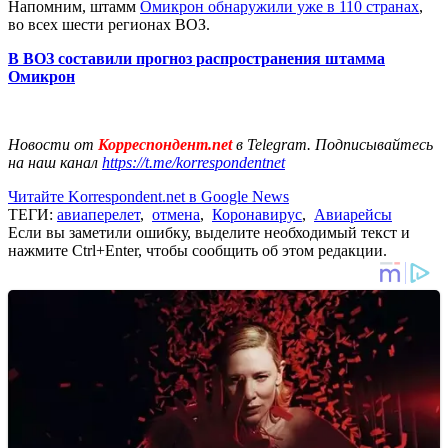
Напомним, штамм
Омикрон обнаружили уже в 110 странах
,
во всех шести регионах ВОЗ.
В ВОЗ составили прогноз распространения штамма
Омикрон
Новости от
Корреспондент.net
в Telegram. Подписывайтесь
на наш канал
https://t.me/korrespondentnet
Читайте Korrespondent.net в Google News
ТЕГИ:
авиаперелет
,
отмена
,
Коронавирус
,
Авиарейсы
Если вы заметили ошибку, выделите необходимый текст и
нажмите Ctrl+Enter, чтобы сообщить об этом редакции.