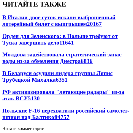
ЧИТАЙТЕ ТАКЖЕ
В Италии двое суток искали выброшенный
лотерейный билет с выигрышем
20167
Орден для Зеленского: в Польше требуют от
Туска завершить дело
11641
Молдова задействовала стратегический запас
воды из-за обмеления Днестра
6836
В Беларуси осудили лидера группы Ляпис
Трубецкой Михалка
6351
РФ активизировала "летающие радары" из-за
атак ВСУ
5130
Польские F-16 перехватили российский самолет-
шпион над Балтикой
4757
Читать комментарии