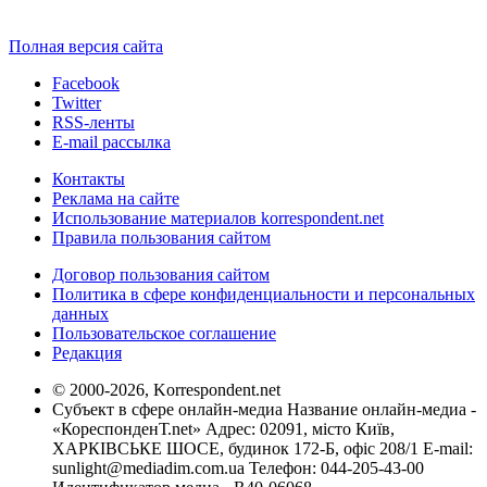
Полная версия сайта
Facebook
Twitter
RSS-ленты
E-mail рассылка
Контакты
Реклама на сайте
Использование материалов korrespondent.net
Правила пользования сайтом
Договор пользования сайтом
Политика в сфере конфиденциальности и персональных
данных
Пользовательское соглашение
Редакция
© 2000-2026, Korrespondent.net
Субъект в сфере онлайн-медиа Название онлайн-медиа -
«КореспонденТ.net» Адрес: 02091, місто Київ,
ХАРКІВСЬКЕ ШОСЕ, будинок 172-Б, офіс 208/1 E-mail:
sunlight@mediadim.com.ua
Телефон: 044-205-43-00