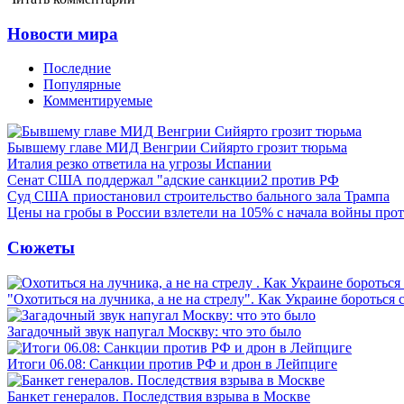
Новости мира
Последние
Популярные
Комментируемые
Бывшему главе МИД Венгрии Сийярто грозит тюрьма
Италия резко ответила на угрозы Испании
Сенат США поддержал "адские санкции2 против РФ
Суд США приостановил строительство бального зала Трампа
Цены на гробы в России взлетели на 105% с начала войны про
Сюжеты
"Охотиться на лучника, а не на стрелу". Как Украине бороться 
Загадочный звук напугал Москву: что это было
Итоги 06.08: Санкции против РФ и дрон в Лейпциге
Банкет генералов. Последствия взрыва в Москве