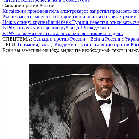
Санкции против России
Китайский производитель электрокаров запретил продавать св
РФ не смогла вывести из Индии скопившиеся на счетах рупии
Нож в спину: крупнейший банк Турции перестал открывать сче
В РФ готовятся к падению рубля до 120 за доллар
В РФ во время рейса сломались четыре самолета за день
СПЕЦТЕМА:
Санкции против России
,
Война России с Украи
ТЕГИ:
Германия
,
яхта
,
Владимир Путин
,
санкции против Рос
Если вы заметили ошибку, выделите необходимый текст и нажми