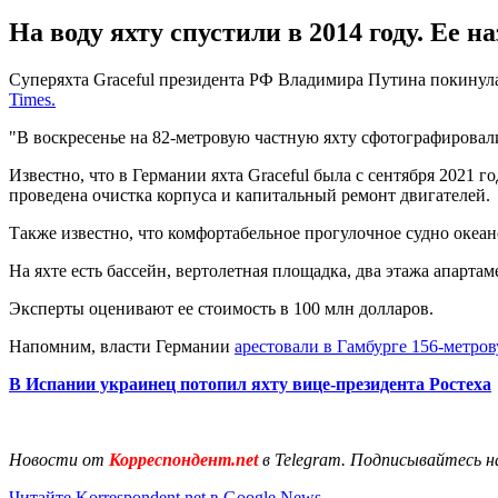
На воду яхту спустили в 2014 году. Ее 
Суперяхта Graceful президента РФ Владимира Путина покинул
Times.
"В воскресенье на 82-метровую частную яхту сфотографирова
Известно, что в Германии яхта Graceful была с сентября 2021
проведена очистка корпуса и капитальный ремонт двигателей.
Также известно, что комфортабельное прогулочное судно океа
На яхте есть бассейн, вертолетная площадка, два этажа апарта
Эксперты оценивают ее стоимость в 100 млн долларов.
Напомним, власти Германии
арестовали в Гамбурге 156-метро
В Испании украинец потопил яхту вице-президента Ростеха
Новости от
Корреспондент.net
в Telegram. Подписывайтесь н
Читайте Korrespondent.net в Google News