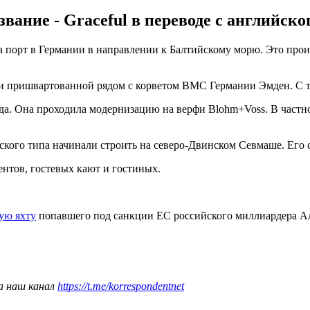
название - Graceful в переводе с английс
а порт в Германии в направлении к Балтийскому морю. Это про
ли пришвартованной рядом с корветом ВМС Германии Эмден. С т
 года. Она проходила модернизацию на верфи Blohm+Voss. В част
нского типа начинали строить на северо-Двинском Севмаше. Его
ментов, гостевых кают и гостиных.
вую яхту
попавшего под санкции ЕС российского миллиардера А
а наш канал
https://t.me/korrespondentnet