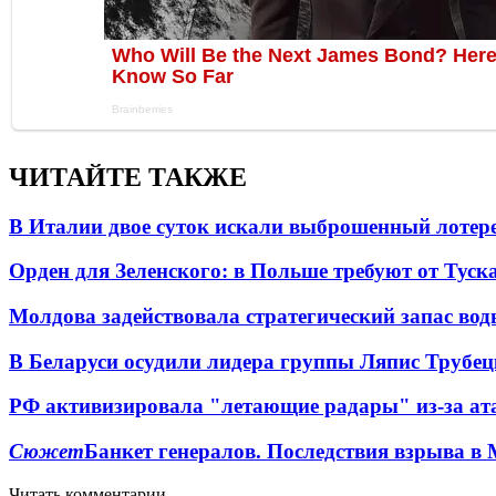
ЧИТАЙТЕ ТАКЖЕ
В Италии двое суток искали выброшенный лоте
Орден для Зеленского: в Польше требуют от Туск
Молдова задействовала стратегический запас вод
В Беларуси осудили лидера группы Ляпис Трубе
РФ активизировала "летающие радары" из-за а
Сюжет
Банкет генералов. Последствия взрыва в 
Читать комментарии