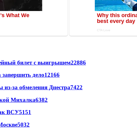
рейный билет с выигрышем
22886
а завершить дело
12166
ы из-за обмеления Днестра
7422
цкой Михалка
6382
так ВСУ
5151
Москве
5032