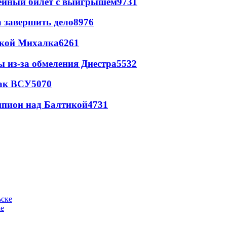
рейный билет с выигрышем
9731
а завершить дело
8976
цкой Михалка
6261
ы из-за обмеления Днестра
5532
так ВСУ
5070
шпион над Балтикой
4731
ке