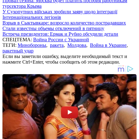
Провал сезона: Москва будет платить пособия работникам
турсектора Крыма
У Сухопутних військах зробили заяву щодо інтеграції
Інтернаціональних легіонів
Взрыв в Сыктывкаре: возросло количество пострадавших
Стали известны объемы отключений в пятницу
Встреча президентов: Ермак и Рубио обсудили детали
СПЕЦТЕМА:
Война России с Украиной
ТЕГИ:
Минобороны
,
ракета
,
Молдова
,
Война в Украине
,
ракетный удар
Если вы заметили ошибку, выделите необходимый текст и
нажмите Ctrl+Enter, чтобы сообщить об этом редакции.