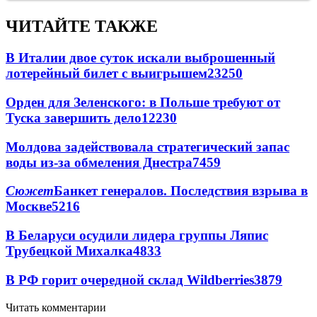
ЧИТАЙТЕ ТАКЖЕ
В Италии двое суток искали выброшенный
лотерейный билет с выигрышем
23250
Орден для Зеленского: в Польше требуют от
Туска завершить дело
12230
Молдова задействовала стратегический запас
воды из-за обмеления Днестра
7459
Сюжет
Банкет генералов. Последствия взрыва в
Москве
5216
В Беларуси осудили лидера группы Ляпис
Трубецкой Михалка
4833
В РФ горит очередной склад Wildberries
3879
Читать комментарии