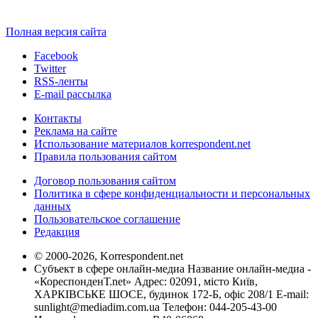
Полная версия сайта
Facebook
Twitter
RSS-ленты
E-mail рассылка
Контакты
Реклама на сайте
Использование материалов korrespondent.net
Правила пользования сайтом
Договор пользования сайтом
Политика в сфере конфиденциальности и персональных
данных
Пользовательское соглашение
Редакция
© 2000-2026, Korrespondent.net
Субъект в сфере онлайн-медиа Название онлайн-медиа -
«КореспонденТ.net» Адрес: 02091, місто Київ,
ХАРКІВСЬКЕ ШОСЕ, будинок 172-Б, офіс 208/1 E-mail:
sunlight@mediadim.com.ua
Телефон: 044-205-43-00