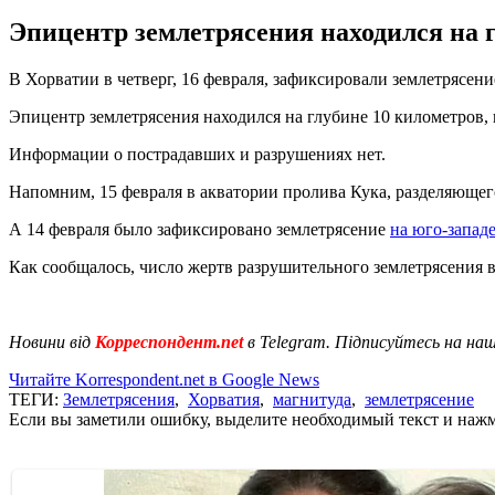
Эпицентр землетрясения находился на г
В Хорватии в четверг, 16 февраля, зафиксировали землетрясен
Эпицентр землетрясения находился на глубине 10 километров, 
Информации о пострадавших и разрушениях нет.
Напомним, 15 февраля в акватории пролива Кука, разделяющ
А 14 февраля было зафиксировано землетрясение
на юго-запад
Как сообщалось, число жертв разрушительного землетрясения 
Новини від
Корреспондент.net
в Telegram. Підписуйтесь на на
Читайте Korrespondent.net в Google News
ТЕГИ:
Землетрясения
,
Хорватия
,
магнитуда
,
землетрясение
Если вы заметили ошибку, выделите необходимый текст и нажми