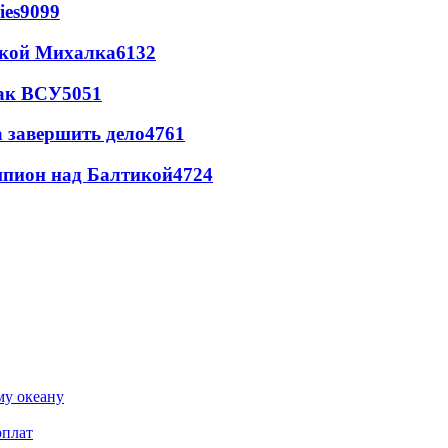
ies
9099
цкой Михалка
6132
так ВСУ
5051
а завершить дело
4761
шпион над Балтикой
4724
му океану
рплат