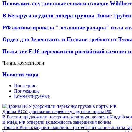
Появились спутниковые снимки складов Wildberr
В Беларуси осудили лидера группы Ляпис Трубе
РФ активизировала "летающие радары" из-за а
Орден для Зеленского: в Польше требуют от Туск
Польские F-16 перехватили российский самолет-
Читать комментарии
Новости мира
Последние
Популярные
Комментируемые
Дроны ВСУ удорожили перевозку грузов в порты РФ
В России предложили построить железную дорогу к Индийско
В МИД РФ отвергли возможность завершения войны
Эбола в Конго: медики вышли на протесты из-за невыплаты за