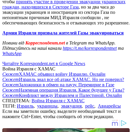
чтобы
принять участие в проведении эвакуации украинских
граждан, находящихся в Секторе Газа
, но за два часа до
эвакуации украинцев и иностранцев из сектора Газа по
непонятным причинам МИД Израиля сообщили , не
обеспечивающих безопасность и отзывающих это разрешение.
Армия Израиля призвала жителей Газы эвакуироваться
Новини від
Корреспондент.net
в Telegram та WhatsApp.
Підписуйтесь на наші канали
https://t.me/korrespondentnet
та
WhatsApp
Читайте Korrespondent.net в Google News
Война Израиля с ХАМАС
Сюжет
ХАМАС объявил войну Израилю. Онлайн
Сюжет
Израиль знал все об атаке ХАМАС. Но не поверил?
Сюжет
Заложники в обмен на паузу. Перемирие в Газе
Сюжет
Наземная операция Израиля. Какое будущее у Газы?
Сюжет
Конфликт между Израилем и Палестиной. Онлайн
СПЕЦТЕМА:
Война Израиля с ХАМАС
ТЕГИ:
Израиль
,
украинцы
,
эвакуация
,
рейс
,
Авиарейсы
Если вы заметили ошибку, выделите необходимый текст и
нажмите Ctrl+Enter, чтобы сообщить об этом редакции.