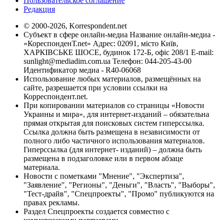
Пользовательское соглашение
Редакция
© 2000-2026, Korrespondent.net
Субъект в сфере онлайн-медиа Название онлайн-медиа -
«КореспонденТ.net» Адрес: 02091, місто Київ,
ХАРКІВСЬКЕ ШОСЕ, будинок 172-Б, офіс 208/1 E-mail:
sunlight@mediadim.com.ua
Телефон: 044-205-43-00
Идентификатор медиа - R40-06068
Использование любых материалов, размещённых на
сайте, разрешается при условии ссылки на
Корреспондент.net.
При копировании материалов со страницы «Новости
Украины и мира», для интернет-изданий – обязательна
прямая открытая для поисковых систем гиперссылка.
Ссылка должна быть размещена в независимости от
полного либо частичного использования материалов.
Гиперссылка (для интернет- изданий) – должна быть
размещена в подзаголовке или в первом абзаце
материала.
Новости с пометками "Мнение", "Экспертиза",
"Заявление", "Регионы", "Деньги", "Власть", "Выборы",
"Тест-драйв", "Спецпроекты", "Промо" публикуются на
правах рекламы.
Раздел Спецпроекты создается совместно с