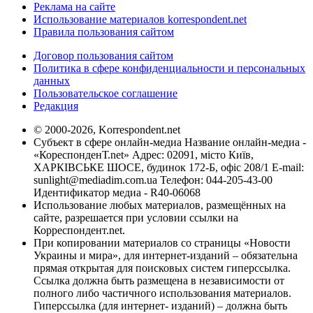
Реклама на сайте
Использование материалов korrespondent.net
Правила пользования сайтом
Договор пользования сайтом
Политика в сфере конфиденциальности и персональных
данных
Пользовательское соглашение
Редакция
© 2000-2026, Korrespondent.net
Субъект в сфере онлайн-медиа Название онлайн-медиа -
«КореспонденТ.net» Адрес: 02091, місто Київ,
ХАРКІВСЬКЕ ШОСЕ, будинок 172-Б, офіс 208/1 E-mail:
sunlight@mediadim.com.ua
Телефон: 044-205-43-00
Идентификатор медиа - R40-06068
Использование любых материалов, размещённых на
сайте, разрешается при условии ссылки на
Корреспондент.net.
При копировании материалов со страницы «Новости
Украины и мира», для интернет-изданий – обязательна
прямая открытая для поисковых систем гиперссылка.
Ссылка должна быть размещена в независимости от
полного либо частичного использования материалов.
Гиперссылка (для интернет- изданий) – должна быть