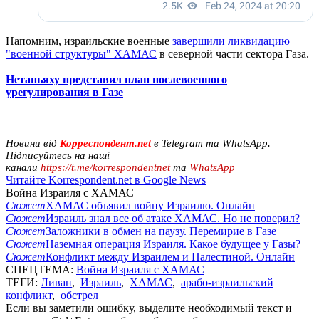
Напомним, израильские военные
завершили ликвидацию
"военной структуры" ХАМАС
в северной части сектора Газа.
Нетаньяху представил план послевоенного
урегулирования в Газе
Новини від
Корреспондент.net
в Telegram та WhatsApp.
Підписуйтесь на наші
канали
https://t.me/korrespondentnet
та
WhatsApp
Читайте Korrespondent.net в Google News
Война Израиля с ХАМАС
Сюжет
ХАМАС объявил войну Израилю. Онлайн
Сюжет
Израиль знал все об атаке ХАМАС. Но не поверил?
Сюжет
Заложники в обмен на паузу. Перемирие в Газе
Сюжет
Наземная операция Израиля. Какое будущее у Газы?
Сюжет
Конфликт между Израилем и Палестиной. Онлайн
СПЕЦТЕМА:
Война Израиля с ХАМАС
ТЕГИ:
Ливан
,
Израиль
,
ХАМАС
,
арабо-израильский
конфликт
,
обстрел
Если вы заметили ошибку, выделите необходимый текст и