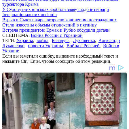
турсектора Крыма
У Сухопутних військах зробили заяву щодо інтеграції
Інтернаціональних легіонів
Взрыв в Сыктывкаре: возросло количество пострадавших
Стали известны объемы отключений в пятницу
Встреча президентов: Ермак и Рубио обсудили детали
СПЕЦТЕМА:
Война России с Украиной
ТЕГИ:
Украина
,
война
,
Беларусь
,
Лукашенко
,
Александр
Лукашенко
,
новости Украины
,
Война с Россией
,
Война в
Украине
Если вы заметили ошибку, выделите необходимый текст и
нажмите Ctrl+Enter, чтобы сообщить об этом редакции.