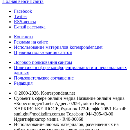
Полная версия сайта
Facebook
Twitter
RSS-ленты
E-mail рассылка
Контакты
Реклама на сайте
Использование материалов korrespondent.net
Правила пользования сайтом
Договор пользования сайтом
Политика в сфере конфиденциальности и персональных
данных
Пользовательское соглашение
Редакция
© 2000-2026, Korrespondent.net
Субъект в сфере онлайн-медиа Название онлайн-медиа -
«КореспонденТ.net» Адрес: 02091, місто Київ,
ХАРКІВСЬКЕ ШОСЕ, будинок 172-Б, офіс 208/1 E-mail:
sunlight@mediadim.com.ua
Телефон: 044-205-43-00
Идентификатор медиа - R40-06068
Использование любых материалов, размещённых на
сайте, разрешается при условии ссылки на