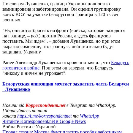
По словам Лукашенко, граница Украины полностью
заминирована и забетонирована. Он оценил группировку
войск ВСУ на участке белорусской границы в 120 тысяч
военных.
"Ну, они хотят бросить на фронт (войска, которые находятся
на границе, –
ред
.) против России, а здесь французов
поставить. Мы ждем", – добавил Лукашенко, но при этом
выразил сомнение, что французы действительно будут
защищать Украину.
Ранее Александр Лукашенко откровенно заявил, что
Беларусь
готовится к войне.
При этом он заверил, что Беларусь
"никому и ничем не угрожает".
Белорусская оппозиция мечтает захватить часть Беларуси
- Лукашенко
Новини від
Корреспондент.net
в Telegram та WhatsApp.
Підписуйтесь на наші
канали
https://t.me/korrespondentnet
та
WhatsApp
Читайте Korrespondent.net в Google News
Война России с Украиной
Провал сезона: Москва будет платить пособия работникам