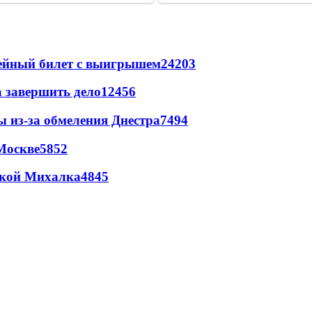
рейный билет с выигрышем
24203
а завершить дело
12456
ы из-за обмеления Днестра
7494
Москве
5852
цкой Михалка
4845