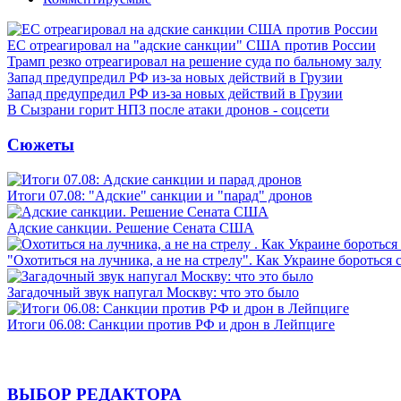
ЕС отреагировал на "адские санкции" США против России
Трамп резко отреагировал на решение суда по бальному залу
Запад предупредил РФ из-за новых действий в Грузии
Запад предупредил РФ из-за новых действий в Грузии
В Сызрани горит НПЗ после атаки дронов - соцсети
Сюжеты
Итоги 07.08: "Адские" санкции и "парад" дронов
Адские санкции. Решение Сената США
"Охотиться на лучника, а не на стрелу". Как Украине бороться 
Загадочный звук напугал Москву: что это было
Итоги 06.08: Санкции против РФ и дрон в Лейпциге
ВЫБОР РЕДАКТОРА