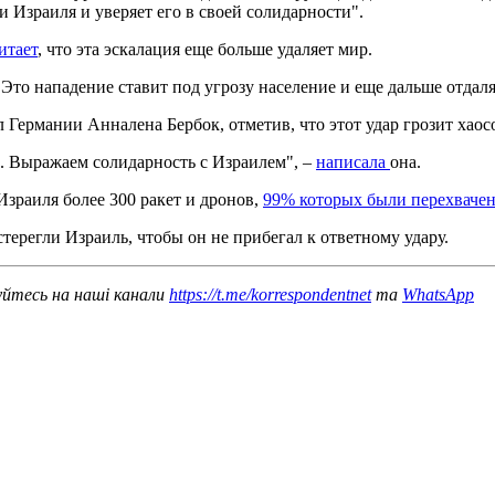
 Израиля и уверяет его в своей солидарности".
итает
, что эта эскалация еще больше удаляет мир.
 Это нападение ставит под угрозу население и еще дальше отдаля
 Германии Анналена Бербок, отметив, что этот удар грозит хао
. Выражаем солидарность с Израилем", –
написала
она.
зраиля более 300 ракет и дронов,
99% которых были перехваче
терегли Израиль, чтобы он не прибегал к ответному удару.
уйтесь на наші канали
https://t.me/korrespondentnet
та
WhatsApp