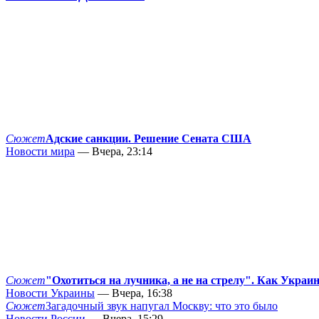
Сюжет
Адские санкции. Решение Сената США
Новости мира
— Вчера, 23:14
Сюжет
"Охотиться на лучника, а не на стрелу". Как Украи
Новости Украины
— Вчера, 16:38
Сюжет
Загадочный звук напугал Москву: что это было
Новости России
— Вчера, 15:29