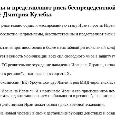
ы и представляют риск беспрецедентной
е Дмитрия Кулебы.
ешительно осудили массированную атаку Ирана против Израиля. 
 абсолютно неприемлемы, безответственны и представляют риск
астания противостояния в более масштабный региональный конф
рует важность мобилизации всех сил свободного мира в защиту 
 ЕС решительное осуждение нападения Ирана на Израиль, назв
и в регионе", – написал он в соцсети X.
окомиссии (ЕК) Урсула фон дер Ляйен и ряд МИД европейских с
Ирана на Израиль. И я призываю Иран и его приспешников нем
тать над восстановлением стабильности в регионе", – написала
 действиями Иран может создать риск военной эскалации.
 новый уровень в своих дестабилизирующих действиях и создае