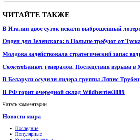
ЧИТАЙТЕ ТАКЖЕ
В Италии двое суток искали выброшенный лоте
Орден для Зеленского: в Польше требуют от Туск
Молдова задействовала стратегический запас вод
Сюжет
Банкет генералов. Последствия взрыва в 
В Беларуси осудили лидера группы Ляпис Трубе
В РФ горит очередной склад Wildberries
3889
Читать комментарии
Новости мира
Последние
Популярные
Комментируемые