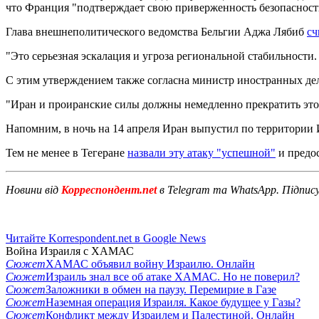
что Франция "подтверждает свою приверженность безопасности
Глава внешнеполитического ведомства Бельгии Аджа Лябиб
сч
"Это серьезная эскалация и угроза региональной стабильности.
С этим утверждением также согласна министр иностранных дел
"Иран и проиранские силы должны немедленно прекратить это
Напомним, в ночь на 14 апреля Иран выпустил по территории И
Тем не менее в Тегеране
назвали эту атаку "успешной"
и предос
Новини від
Корреспондент.net
в Telegram та WhatsApp. Підпис
Читайте Korrespondent.net в Google News
Война Израиля с ХАМАС
Сюжет
ХАМАС объявил войну Израилю. Онлайн
Сюжет
Израиль знал все об атаке ХАМАС. Но не поверил?
Сюжет
Заложники в обмен на паузу. Перемирие в Газе
Сюжет
Наземная операция Израиля. Какое будущее у Газы?
Сюжет
Конфликт между Израилем и Палестиной. Онлайн