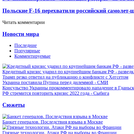
Польские F-16 перехватили российский самолет-
Читать комментарии
Новости мира
Последние
Популярные
Комментируемые
Кредитный кризис ударил по крупнейшим банкам РФ - разведк
Трамп резко ответил на публикацию о конфликте с Хегсетом
Украина поставила Путина перед дилеммой - СМИ
Консульство Украины прокомментировало нападение в Гданьс
РФ стремится повторить кризис 2022 года - Сыбига
Сюжеты
Банкет генералов. Последствия взрыва в Москве
Грязные технологии. Атаки РФ на выборы во Франции