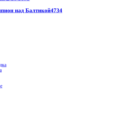
шпион над Балтикой
4734
а
ке