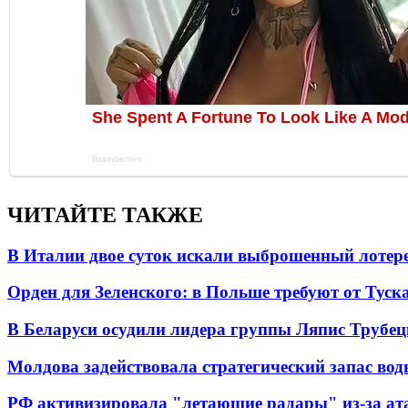
ЧИТАЙТЕ ТАКЖЕ
В Италии двое суток искали выброшенный лоте
Орден для Зеленского: в Польше требуют от Туск
В Беларуси осудили лидера группы Ляпис Трубе
Молдова задействовала стратегический запас вод
РФ активизировала "летающие радары" из-за а