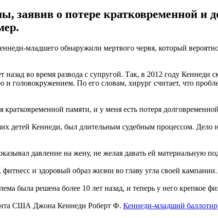
, заявив о потере кратковременной и до
мер.
неди-младшего обнаружили мертвого червя, который вероятно съ
ет назад во время развода с супругой. Так, в 2012 году Кеннеди
ю и головокружением. По его словам, хирург считает, что пробле
кратковременной памяти, и у меня есть потеря долговременной п
их детей Кеннеди, был длительным судебным процессом. Дело не
казывал давление на жену, не желая давать ей материальную по
 фитнесс и здоровый образ жизни во главу угла своей кампании.
ема была решена более 10 лет назад, и теперь у него крепкое фи
идента США Джона Кеннеди Роберт Ф.
Кеннеди-младший баллотир