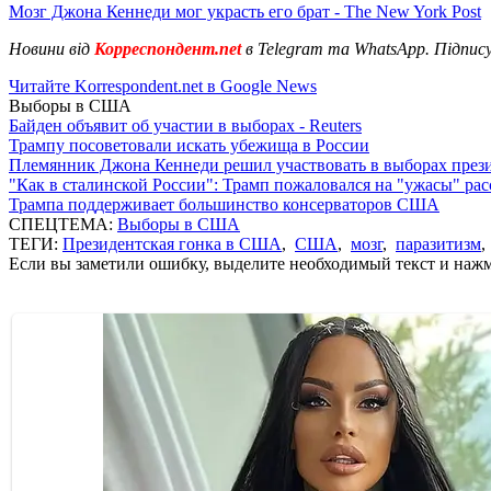
Мозг Джона Кеннеди мог украсть его брат - The New York Post
Новини від
Корреспондент.net
в Telegram та WhatsApp. Підпис
Читайте Korrespondent.net в Google News
Выборы в США
Байден объявит об участии в выборах - Reuters
Трампу посоветовали искать убежища в России
Племянник Джона Кеннеди решил участвовать в выборах пре
"Как в сталинской России": Трамп пожаловался на "ужасы" ра
Трампа поддерживает большинство консерваторов США
СПЕЦТЕМА:
Выборы в США
ТЕГИ:
Президентская гонка в США
,
США
,
мозг
,
паразитизм
Если вы заметили ошибку, выделите необходимый текст и нажми