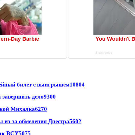
рейный билет с выигрышем
10804
а завершить дело
9300
цкой Михалка
6270
ы из-за обмеления Днестра
5602
так ВСУ
5075