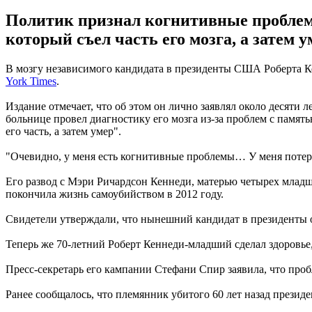
Политик признал когнитивные проблемы
который съел часть его мозга, а затем у
В мозгу независимого кандидата в президенты США Роберта Кен
York Times
.
Издание отмечает, что об этом он лично заявлял около десяти л
больнице провел диагностику его мозга из-за проблем с память
его часть, а затем умер".
"Очевидно, у меня есть когнитивные проблемы… У меня потеря 
Его развод с Мэри Ричардсон Кеннеди, матерью четырех младш
покончила жизнь самоубийством в 2012 году.
Свидетели утверждали, что нынешний кандидат в президенты о
Теперь же 70-летний Роберт Кеннеди-младший сделал здоровье,
Пресс-секретарь его кампании Стефани Спир заявила, что пробл
Ранее сообщалось, что племянник убитого 60 лет назад през