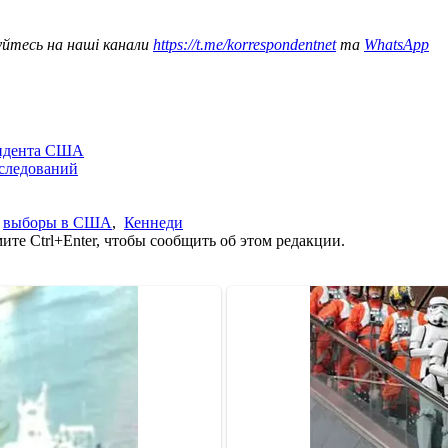
уйтесь на наші канали
https://t.me/korrespondentnet
та
WhatsApp
зидента США
сследований
,
выборы в США
,
Кеннеди
те Ctrl+Enter, чтобы сообщить об этом редакции.