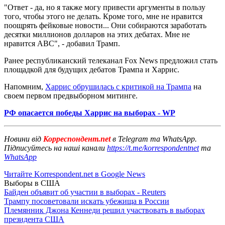
"Ответ - да, но я также могу привести аргументы в пользу
того, чтобы этого не делать. Кроме того, мне не нравится
поощрять фейковые новости... Они собираются заработать
десятки миллионов долларов на этих дебатах. Мне не
нравится ABC", - добавил Трамп.
Ранее республиканский телеканал Fox News предложил стать
площадкой для будущих дебатов Трампа и Харрис.
Напомним,
Харрис обрушилась с критикой на Трампа
на
своем первом предвыборном митинге.
РФ опасается победы Харрис на выборах - WP
Новини від
Корреспондент.net
в Telegram та WhatsApp.
Підписуйтесь на наші канали
https://t.me/korrespondentnet
та
WhatsApp
Читайте Korrespondent.net в Google News
Выборы в США
Байден объявит об участии в выборах - Reuters
Трампу посоветовали искать убежища в России
Племянник Джона Кеннеди решил участвовать в выборах
президента США