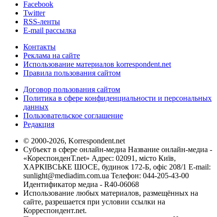
Facebook
Twitter
RSS-ленты
E-mail рассылка
Контакты
Реклама на сайте
Использование материалов korrespondent.net
Правила пользования сайтом
Договор пользования сайтом
Политика в сфере конфиденциальности и персональных
данных
Пользовательское соглашение
Редакция
© 2000-2026, Korrespondent.net
Субъект в сфере онлайн-медиа Название онлайн-медиа -
«КореспонденТ.net» Адрес: 02091, місто Київ,
ХАРКІВСЬКЕ ШОСЕ, будинок 172-Б, офіс 208/1 E-mail:
sunlight@mediadim.com.ua
Телефон: 044-205-43-00
Идентификатор медиа - R40-06068
Использование любых материалов, размещённых на
сайте, разрешается при условии ссылки на
Корреспондент.net.