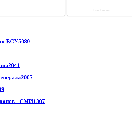
так ВСУ
5080
йны
2041
генерала
2007
09
дронов - СМИ
1807