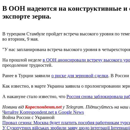
В ООН надеются на конструктивные и о
экспорте зерна.
В турецком Стамбуле пройдет встреча высокого уровня по те
во вторник, 9 мая.
"У нас запланирована встреча высокого уровня в четырехсторон
На прошлой неделе
в ООН анонсировали встречу высокого ур
преодоление трудностей.
Ранее в Турции заявили
о риске для зерновой сделки
. В России
Как известно, в марте Украина заявила о пролонгировании зерн
А накануне стало известно, что
Россия снова заблокировала ра
Новини від
Кореспондент.net
у Telegram. Підписуйтесь на наш
Читайте Korrespondent.net в Google News
Война России с Украиной
Провал сезона: Москва будет платить пособия работникам тур
У Сухопутних військах зробили заяву щодо інтеграції Інтернац