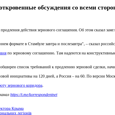
ткровенные обсуждения со всеми сторо
ме продления действия зернового соглашения. Об этом сказал 
нем формате в Стамбуле завтра и послезавтра", – сказал россий
овня
по зерновому соглашению. Там надеются на конструктивные
 обширен список требований к продлению зерновой сделки, нач
овой инициативы на 120 дней, а Россия – на 60. По версии Моск
боту зернового коридора
.
 канал
https://t.me/korrespondentnet
сектора Крыма
іональних легіонів