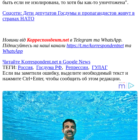
быть если не изолирована, то хотя бы как-то уничтожена".
Соцсети: Дети депутатов Госдумы и пропагандистов живут в
странах НАТО
Новини від
Корреспондент.net
в Telegram та WhatsApp.
Підписуйтесь на наші канали
https://t.me/korrespondentnet
та
WhatsApp
Читайте Korrespondent.net в Google News
ТЕГИ:
Россия
,
Госдума РФ
,
Репрессии
,
ГУЛАГ
Если вы заметили ошибку, выделите необходимый текст и
нажмите Ctrl+Enter, чтобы сообщить об этом редакции.