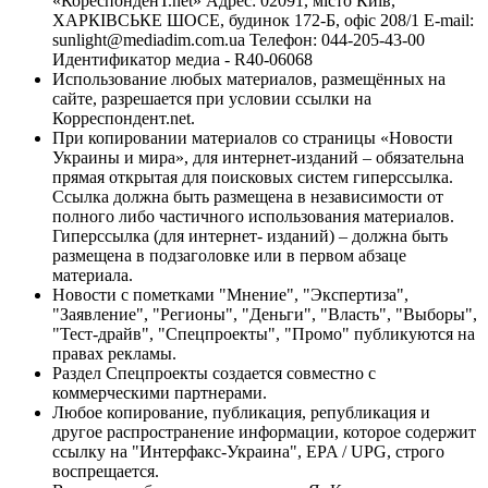
«КореспонденТ.net» Адрес: 02091, місто Київ,
ХАРКІВСЬКЕ ШОСЕ, будинок 172-Б, офіс 208/1 E-mail:
sunlight@mediadim.com.ua
Телефон: 044-205-43-00
Идентификатор медиа - R40-06068
Использование любых материалов, размещённых на
сайте, разрешается при условии ссылки на
Корреспондент.net.
При копировании материалов со страницы «Новости
Украины и мира», для интернет-изданий – обязательна
прямая открытая для поисковых систем гиперссылка.
Ссылка должна быть размещена в независимости от
полного либо частичного использования материалов.
Гиперссылка (для интернет- изданий) – должна быть
размещена в подзаголовке или в первом абзаце
материала.
Новости с пометками "Мнение", "Экспертиза",
"Заявление", "Регионы", "Деньги", "Власть", "Выборы",
"Тест-драйв", "Спецпроекты", "Промо" публикуются на
правах рекламы.
Раздел Спецпроекты создается совместно с
коммерческими партнерами.
Любое копирование, публикация, републикация и
другое распространение информации, которое содержит
ссылку на "Интерфакс-Украина", EPA / UPG, строго
воспрещается.