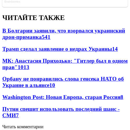
ЧИТАЙТЕ ТАКЖЕ
В Болгарии заявили, что взорвался украинский
дрон-приманка
541
Трамп сделал заявление о недрах Украины
14
МК: Анастасия Приходько: "Гитлер был в одном
прав"
10
13
Орбану не понравились слова генсека НАТО об
Украине в альянсе
10
Washington Post: Новая Европа, старая Россия
8
Путин спешит использовать последний шанс -
СМИ
7
Читать комментарии