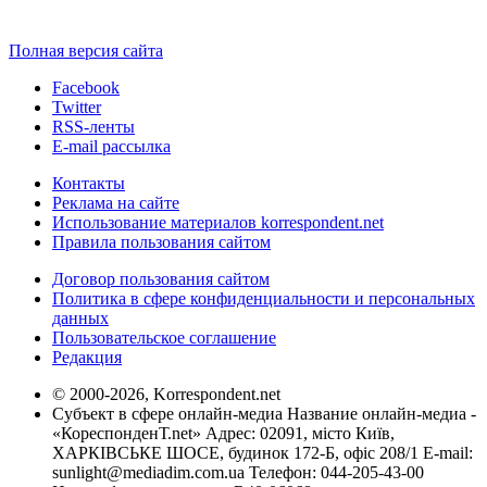
Полная версия сайта
Facebook
Twitter
RSS-ленты
E-mail рассылка
Контакты
Реклама на сайте
Использование материалов korrespondent.net
Правила пользования сайтом
Договор пользования сайтом
Политика в сфере конфиденциальности и персональных
данных
Пользовательское соглашение
Редакция
© 2000-2026, Korrespondent.net
Субъект в сфере онлайн-медиа Название онлайн-медиа -
«КореспонденТ.net» Адрес: 02091, місто Київ,
ХАРКІВСЬКЕ ШОСЕ, будинок 172-Б, офіс 208/1 E-mail:
sunlight@mediadim.com.ua
Телефон: 044-205-43-00