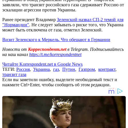
заявляли, что транзит российского газа сдерживает Россию от
эскалации агрессии против Украины.
Ранее президент Владимир
Зеленский назвал СП-2 темой для
"Нормандии"
. Не следует забывать о риске того, что Украина
может быть отключена от газа, отметил Зеленский.
Визит Зеленского к Меркель. Что обещают в Германии
Новости от
Корреспондент.net
в Telegram. Подписывайтесь
на наш канал
https://t.me/korrespondentnet
Читайте Korrespondent.net в Google News
ТЕГИ:
Россия
,
Украина
,
газ
,
Путин
,
Газпром
,
контракт
,
транзит газа
Если вы заметили ошибку, выделите необходимый текст и
нажмите Ctrl+Enter, чтобы сообщить об этом редакции.