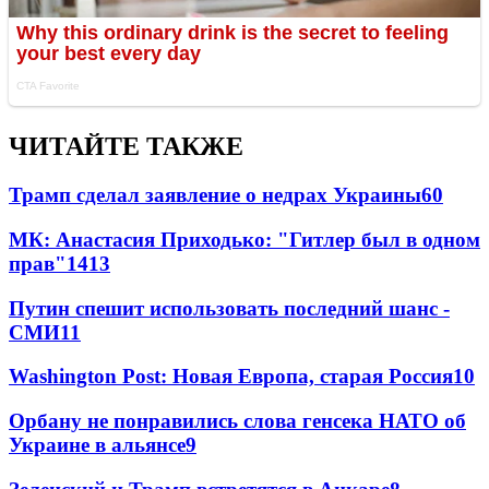
ЧИТАЙТЕ ТАКЖЕ
Трамп сделал заявление о недрах Украины
60
МК: Анастасия Приходько: "Гитлер был в одном
прав"
14
13
Путин спешит использовать последний шанс -
СМИ
11
Washington Post: Новая Европа, старая Россия
10
Орбану не понравились слова генсека НАТО об
Украине в альянсе
9