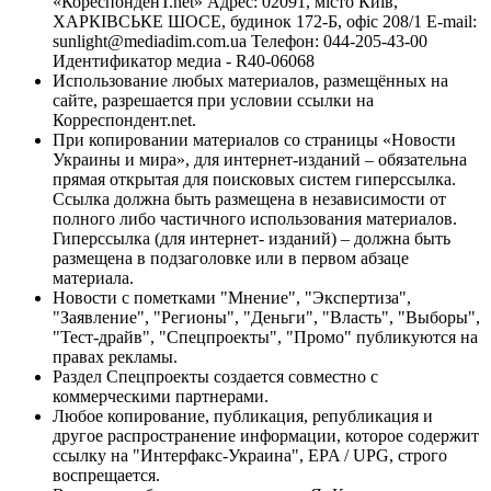
«КореспонденТ.net» Адрес: 02091, місто Київ,
ХАРКІВСЬКЕ ШОСЕ, будинок 172-Б, офіс 208/1 E-mail:
sunlight@mediadim.com.ua
Телефон: 044-205-43-00
Идентификатор медиа - R40-06068
Использование любых материалов, размещённых на
сайте, разрешается при условии ссылки на
Корреспондент.net.
При копировании материалов со страницы «Новости
Украины и мира», для интернет-изданий – обязательна
прямая открытая для поисковых систем гиперссылка.
Ссылка должна быть размещена в независимости от
полного либо частичного использования материалов.
Гиперссылка (для интернет- изданий) – должна быть
размещена в подзаголовке или в первом абзаце
материала.
Новости с пометками "Мнение", "Экспертиза",
"Заявление", "Регионы", "Деньги", "Власть", "Выборы",
"Тест-драйв", "Спецпроекты", "Промо" публикуются на
правах рекламы.
Раздел Спецпроекты создается совместно с
коммерческими партнерами.
Любое копирование, публикация, републикация и
другое распространение информации, которое содержит
ссылку на "Интерфакс-Украина", EPA / UPG, строго
воспрещается.