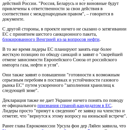
действий России. "Россия, Беларусь и все виновные будут
привлечены к ответственности за свои действия в
соответствии с международным правом", – говорится в
документе.
С другой стороны, в проекте ничего не сказано о затягивании
ЕС с принятием шестого санкционного пакета,
блокированного Венгрией из-за вопросов нефти
.
В то же время лидеры ЕС планируют занять еще более
жесткую позицию по обходу санкций и заявят о "скорейшей
отмене зависимости Европейского Союза от российского
импорта газа, нефти и угля".
Они также заявят о повышении "готовности к возможным
серьезным перебоям в поставках и устойчивости газового
рынка ЕС" путем ускоренного "заполнения хранилищ к
следующей зиме".
Декларация также не дает Украине ничего понять по поводу
ее официального
признания страной-кандидатом в ЕС
.
Лидеры просто "примут к сведению" ее заявку на членство и
отметят, что "вернутся к этому вопросу на июньской встрече".
Ранее глава Еврокомиссии Урсула фон дер Ляйен заявила, что