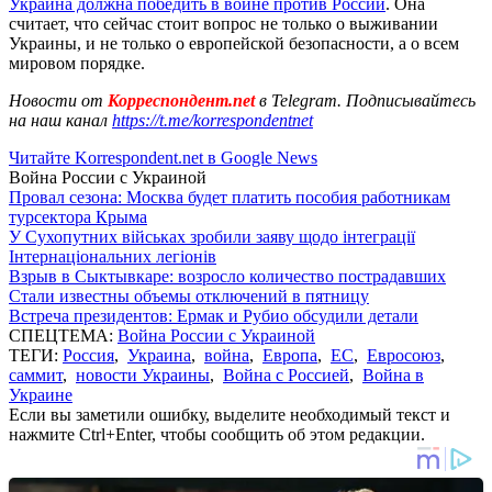
Украина должна победить в войне против России
. Она
считает, что сейчас стоит вопрос не только о выживании
Украины, и не только о европейской безопасности, а о всем
мировом порядке.
Новости от
Корреспондент.net
в Telegram. Подписывайтесь
на наш канал
https://t.me/korrespondentnet
Читайте Korrespondent.net в Google News
Война России с Украиной
Провал сезона: Москва будет платить пособия работникам
турсектора Крыма
У Сухопутних військах зробили заяву щодо інтеграції
Інтернаціональних легіонів
Взрыв в Сыктывкаре: возросло количество пострадавших
Стали известны объемы отключений в пятницу
Встреча президентов: Ермак и Рубио обсудили детали
СПЕЦТЕМА:
Война России с Украиной
ТЕГИ:
Россия
,
Украина
,
война
,
Европа
,
ЕС
,
Евросоюз
,
саммит
,
новости Украины
,
Война с Россией
,
Война в
Украине
Если вы заметили ошибку, выделите необходимый текст и
нажмите Ctrl+Enter, чтобы сообщить об этом редакции.