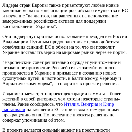
Лидеры стран Европы также приветствуют любые новые
законные меры по конфискации российского имущества в ЕС
и изучение "вариантов, направленных на использование
замороженных российских активов для поддержки
восстановления Украины".
Они подвергнут критике использование президентом России
Владимиром Путиным продовольствия с целью добиться
ослабления санкций ЕС в обмен на то, что он позволит
Украине поставлять зерно на мировые рынки через ее порты.
"Европейский совет решительно осуждает уничтожение и
незаконное присвоение Россией сельскохозяйственного
производства в Украине и призывает к созданию новых
сухопутных путей, в частности, к Балтийскому, Черному и
Адриатическому морям", – говорится в проекте решения.
Издание отмечает, что проект декларации саммита – более
жесткий в своей риторике, чем хотели некоторые страны-
члены. Ранее сообщалось, что
Италия, Венгрия и Кипр
настаивали
на заявлении ЕС с призывом к немедленному
прекращению огня. Но последние проекты решения не
содержат упоминания об этом.
В проекте делается сильный акцент на преступности