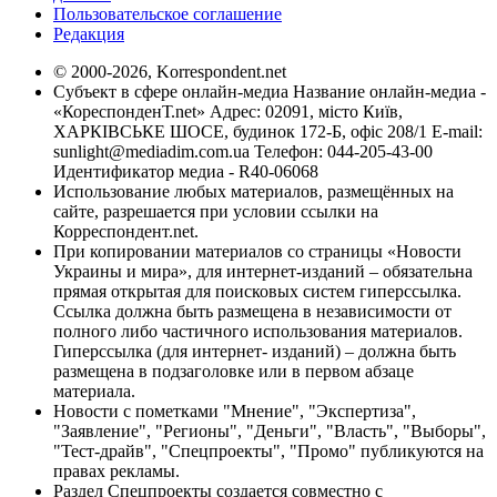
Пользовательское соглашение
Редакция
© 2000-2026, Korrespondent.net
Субъект в сфере онлайн-медиа Название онлайн-медиа -
«КореспонденТ.net» Адрес: 02091, місто Київ,
ХАРКІВСЬКЕ ШОСЕ, будинок 172-Б, офіс 208/1 E-mail:
sunlight@mediadim.com.ua
Телефон: 044-205-43-00
Идентификатор медиа - R40-06068
Использование любых материалов, размещённых на
сайте, разрешается при условии ссылки на
Корреспондент.net.
При копировании материалов со страницы «Новости
Украины и мира», для интернет-изданий – обязательна
прямая открытая для поисковых систем гиперссылка.
Ссылка должна быть размещена в независимости от
полного либо частичного использования материалов.
Гиперссылка (для интернет- изданий) – должна быть
размещена в подзаголовке или в первом абзаце
материала.
Новости с пометками "Мнение", "Экспертиза",
"Заявление", "Регионы", "Деньги", "Власть", "Выборы",
"Тест-драйв", "Спецпроекты", "Промо" публикуются на
правах рекламы.
Раздел Спецпроекты создается совместно с