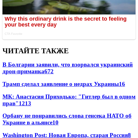
ЧИТАЙТЕ ТАКЖЕ
В Болгарии заявили, что взорвался украинский
дрон-приманка
672
Трамп сделал заявление о недрах Украины
16
МК: Анастасия Приходько: "Гитлер был в одном
прав"
12
13
Орбану не понравились слова генсека НАТО об
Украине в альянсе
10
Washington Post: Новая Европа, старая Россия
8