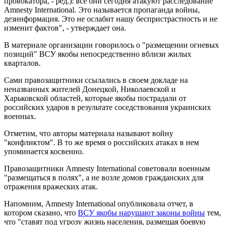
провокатора, - ред.): все они сегодня атакуют расследование
Amnesty International. Это называется пропаганда войны,
дезинформация. Это не ослабит нашу беспристрастность и не
изменит фактов", - утверждает она.
В материале организации говорилось о "размещении огневых
позиций" ВСУ якобы непосредственно вблизи жилых
кварталов.
Сами правозащитники ссылались в своем докладе на
неназванных жителей Донецкой, Николаевской и
Харьковской областей, которые якобы пострадали от
российских ударов в результате соседствования украинских
военных.
Отметим, что авторы материала называют войну
"конфликтом". В то же время о российских атаках в нем
упоминается косвенно.
Правозащитники Amnesty International советовали военным
"размещаться в полях", а не возле домов гражданских для
отражения вражеских атак.
Напомним, Amnesty International опубликовала отчет, в
котором сказано, что
ВСУ якобы нарушают законы войны
тем,
что "ставят под угрозу жизнь населения, размещая боевую