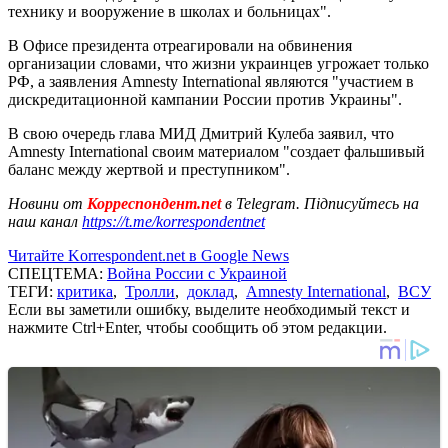
технику и вооружение в школах и больницах".
В Офисе президента отреагировали на обвинения
организации словами, что жизни украинцев угрожает только
РФ, а заявления Amnesty International являются "участием в
дискредитационной кампании России против Украины".
В свою очередь глава МИД Дмитрий Кулеба заявил, что
Amnesty International своим материалом "создает фальшивый
баланс между жертвой и преступником".
Новини от
Корреспондент.net
в Telegram. Підписуйтесь на
наш канал
https://t.me/korrespondentnet
Читайте Korrespondent.net в Google News
СПЕЦТЕМА:
Война России с Украиной
ТЕГИ:
критика
,
Тролли
,
доклад
,
Amnesty International
,
ВСУ
Если вы заметили ошибку, выделите необходимый текст и
нажмите Ctrl+Enter, чтобы сообщить об этом редакции.