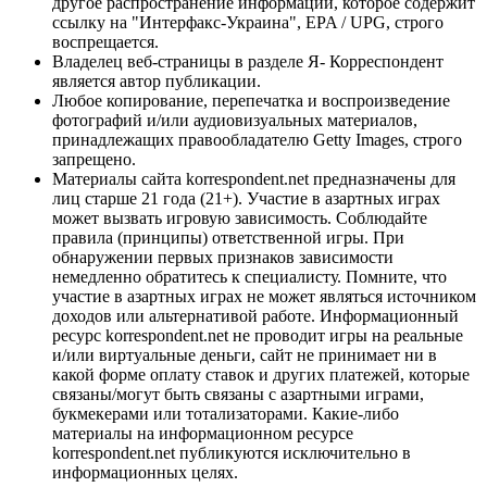
другое распространение информации, которое содержит
ссылку на "Интерфакс-Украина", EPA / UPG, строго
воспрещается.
Владелец веб-страницы в разделе Я- Корреспондент
является автор публикации.
Любое копирование, перепечатка и воспроизведение
фотографий и/или аудиовизуальных материалов,
принадлежащих правообладателю Getty Images, строго
запрещено.
Материалы сайта korrespondent.net предназначены для
лиц старше 21 года (21+). Участие в азартных играх
может вызвать игровую зависимость. Соблюдайте
правила (принципы) ответственной игры. При
обнаружении первых признаков зависимости
немедленно обратитесь к специалисту. Помните, что
участие в азартных играх не может являться источником
доходов или альтернативой работе. Информационный
ресурс korrespondent.net не проводит игры на реальные
и/или виртуальные деньги, сайт не принимает ни в
какой форме оплату ставок и других платежей, которые
связаны/могут быть связаны с азартными играми,
букмекерами или тотализаторами. Какие-либо
материалы на информационном ресурсе
korrespondent.net публикуются исключительно в
информационных целях.