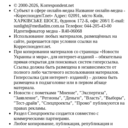
© 2000-2026, Korrespondent.net
Субъект в сфере онлайн-медиа Название онлайн-медиа -
«КореспонденТ.net» Адрес: 02091, місто Київ,
ХАРКІВСЬКЕ ШОСЕ, будинок 172-Б, офіс 208/1 E-mail:
sunlight@mediadim.com.ua
Телефон: 044-205-43-00
Идентификатор медиа - R40-06068
Использование любых материалов, размещённых на
сайте, разрешается при условии ссылки на
Корреспондент.net.
При копировании материалов со страницы «Новости
Украины и мира», для интернет-изданий – обязательна
прямая открытая для поисковых систем гиперссылка.
Ссылка должна быть размещена в независимости от
полного либо частичного использования материалов.
Гиперссылка (для интернет- изданий) – должна быть
размещена в подзаголовке или в первом абзаце
материала.
Новости с пометками "Мнение", "Экспертиза",
"Заявление", "Регионы", "Деньги", "Власть", "Выборы",
"Тест-драйв", "Спецпроекты", "Промо" публикуются на
правах рекламы.
Раздел Спецпроекты создается совместно с
коммерческими партнерами.
Любое копирование, публикация, републикация и