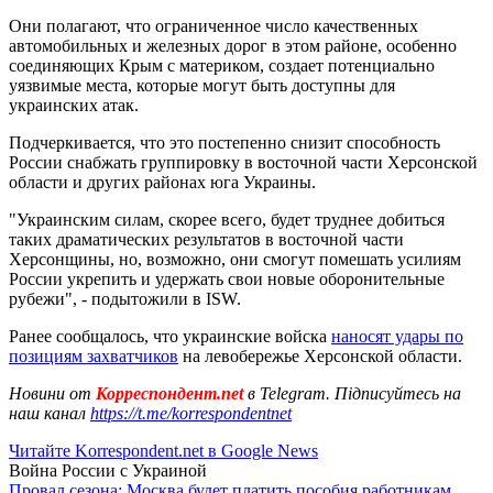
Они полагают, что ограниченное число качественных
автомобильных и железных дорог в этом районе, особенно
соединяющих Крым с материком, создает потенциально
уязвимые места, которые могут быть доступны для
украинских атак.
Подчеркивается, что это постепенно снизит способность
России снабжать группировку в восточной части Херсонской
области и других районах юга Украины.
"Украинским силам, скорее всего, будет труднее добиться
таких драматических результатов в восточной части
Херсонщины, но, возможно, они смогут помешать усилиям
России укрепить и удержать свои новые оборонительные
рубежи", - подытожили в ISW.
Ранее сообщалось, что украинские войска
наносят удары по
позициям захватчиков
на левобережье Херсонской области.
Новини от
Корреспондент.net
в Telegram. Підписуйтесь на
наш канал
https://t.me/korrespondentnet
Читайте Korrespondent.net в Google News
Война России с Украиной
Провал сезона: Москва будет платить пособия работникам