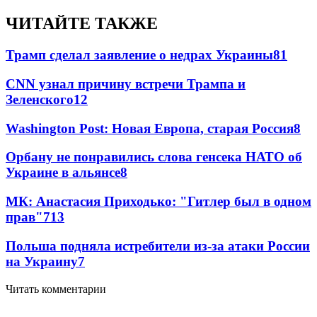
ЧИТАЙТЕ ТАКЖЕ
Трамп сделал заявление о недрах Украины
81
CNN узнал причину встречи Трампа и
Зеленского
12
Washington Post: Новая Европа, старая Россия
8
Орбану не понравились слова генсека НАТО об
Украине в альянсе
8
МК: Анастасия Приходько: "Гитлер был в одном
прав"
7
13
Польша подняла истребители из-за атаки России
на Украину
7
Читать комментарии