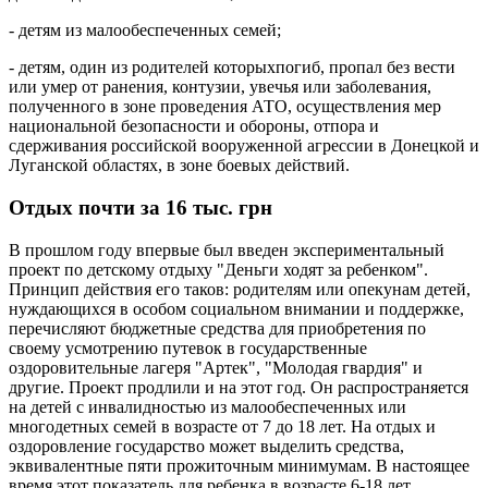
- детям из малообеспеченных семей;
- детям, один из родителей которыхпогиб, пропал без вести
или умер от ранения, контузии, увечья или заболевания,
полученного в зоне проведения АТО, осуществления мер
национальной безопасности и обороны, отпора и
сдерживания российской вооруженной агрессии в Донецкой и
Луганской областях, в зоне боевых действий.
Отдых почти за 16 тыс. грн
В прошлом году впервые был введен экспериментальный
проект по детскому отдыху "Деньги ходят за ребенком".
Принцип действия его таков: родителям или опекунам детей,
нуждающихся в особом социальном внимании и поддержке,
перечисляют бюджетные средства для приобретения по
своему усмотрению путевок в государственные
оздоровительные лагеря "Артек", "Молодая гвардия" и
другие. Проект продлили и на этот год. Он распространяется
на детей с инвалидностью из малообеспеченных или
многодетных семей в возрасте от 7 до 18 лет. На отдых и
оздоровление государство может выделить средства,
эквивалентные пяти прожиточным минимумам. В настоящее
время этот показатель для ребенка в возрасте 6-18 лет