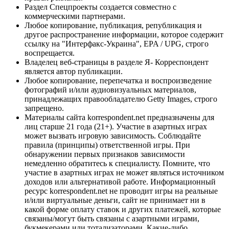
Раздел Спецпроекты создается совместно с
коммерческими партнерами.
Любое копирование, публикация, републикация и
другое распространение информации, которое содержит
ссылку на "Интерфакс-Украина", EPA / UPG, строго
воспрещается.
Владелец веб-страницы в разделе Я- Корреспондент
является автор публикации.
Любое копирование, перепечатка и воспроизведение
фотографий и/или аудиовизуальных материалов,
принадлежащих правообладателю Getty Images, строго
запрещено.
Материалы сайта korrespondent.net предназначены для
лиц старше 21 года (21+). Участие в азартных играх
может вызвать игровую зависимость. Соблюдайте
правила (принципы) ответственной игры. При
обнаружении первых признаков зависимости
немедленно обратитесь к специалисту. Помните, что
участие в азартных играх не может являться источником
доходов или альтернативой работе. Информационный
ресурс korrespondent.net не проводит игры на реальные
и/или виртуальные деньги, сайт не принимает ни в
какой форме оплату ставок и других платежей, которые
связаны/могут быть связаны с азартными играми,
букмекерами или тотализаторами. Какие-либо