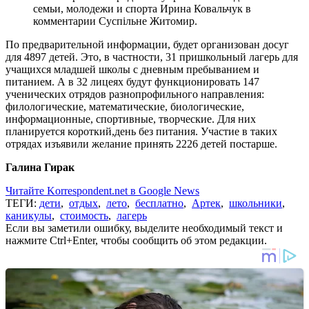
семьи, молодежи и спорта Ирина Ковальчук в
комментарии Суспільне Житомир.
По предварительной информации, будет организован досуг
для 4897 детей. Это, в частности, 31 пришкольный лагерь для
учащихся младшей школы с дневным пребыванием и
питанием. А в 32 лицеях будут функционировать 147
ученических отрядов разнопрофильного направления:
филологические, математические, биологические,
информационные, спортивные, творческие. Для них
планируется короткий,день без питания. Участие в таких
отрядах изъявили желание принять 2226 детей постарше.
Галина Гирак
Читайте Korrespondent.net в Google News
ТЕГИ:
дети
,
отдых
,
лето
,
бесплатно
,
Артек
,
школьники
,
каникулы
,
стоимость
,
лагерь
Если вы заметили ошибку, выделите необходимый текст и
нажмите Ctrl+Enter, чтобы сообщить об этом редакции.