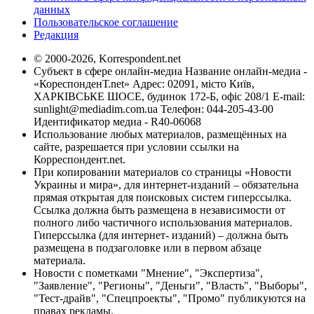
данных
Пользовательское соглашение
Редакция
© 2000-2026, Korrespondent.net
Субъект в сфере онлайн-медиа Название онлайн-медиа -
«КореспонденТ.net» Адрес: 02091, місто Київ,
ХАРКІВСЬКЕ ШОСЕ, будинок 172-Б, офіс 208/1 E-mail:
sunlight@mediadim.com.ua
Телефон: 044-205-43-00
Идентификатор медиа - R40-06068
Использование любых материалов, размещённых на
сайте, разрешается при условии ссылки на
Корреспондент.net.
При копировании материалов со страницы «Новости
Украины и мира», для интернет-изданий – обязательна
прямая открытая для поисковых систем гиперссылка.
Ссылка должна быть размещена в независимости от
полного либо частичного использования материалов.
Гиперссылка (для интернет- изданий) – должна быть
размещена в подзаголовке или в первом абзаце
материала.
Новости с пометками "Мнение", "Экспертиза",
"Заявление", "Регионы", "Деньги", "Власть", "Выборы",
"Тест-драйв", "Спецпроекты", "Промо" публикуются на
правах рекламы.