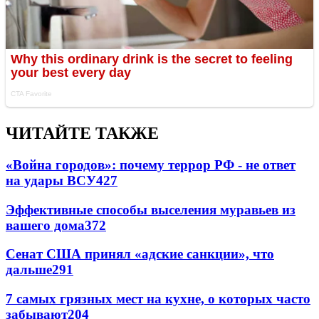
ЧИТАЙТЕ ТАКЖЕ
«Война городов»: почему террор РФ - не ответ
на удары ВСУ
427
Эффективные способы выселения муравьев из
вашего дома
372
Сенат США принял «адские санкции», что
дальше
291
7 самых грязных мест на кухне, о которых часто
забывают
204