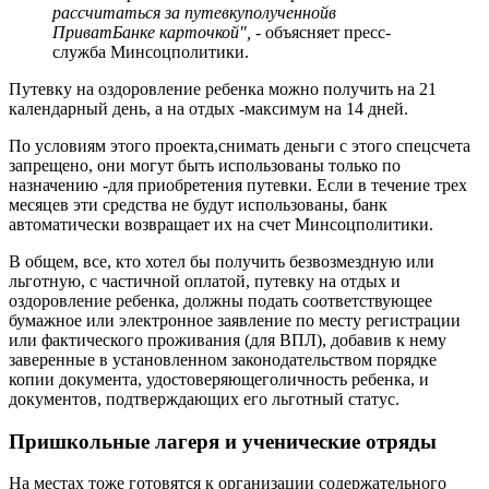
рассчитаться за путевкуполученнойв
ПриватБанке карточкой", -
объясняет пресс-
служба Минсоцполитики.
Путевку на оздоровление ребенка можно получить на 21
календарный день, а на отдых -максимум на 14 дней.
По условиям этого проекта,снимать деньги с этого спецсчета
запрещено, они могут быть использованы только по
назначению -для приобретения путевки. Если в течение трех
месяцев эти средства не будут использованы, банк
автоматически возвращает их на счет Минсоцполитики.
В общем, все, кто хотел бы получить безвозмездную или
льготную, с частичной оплатой, путевку на отдых и
оздоровление ребенка, должны подать соответствующее
бумажное или электронное заявление по месту регистрации
или фактического проживания (для ВПЛ), добавив к нему
заверенные в установленном законодательством порядке
копии документа, удостоверяющеголичность ребенка, и
документов, подтверждающих его льготный статус.
Пришкольные лагеря и ученические отряды
На местах тоже готовятся к организации содержательного