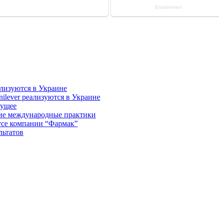
nilever реализуются в Украине
дущее
ие международные практики
усе компании “Фармак”
льтатов