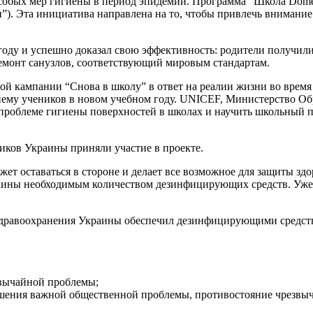
обых мер гигиены в период эпидемии. Программа “Школа Domest
іти”). Эта инициатива направлена на то, чтобы привлечь вниман
году и успешно доказал свою эффективность: родители получи
емонт санузлов, соответствующий мировым стандартам.
ой кампании “Снова в школу” в ответ на реалии жизни во время
иему учеников в новом учебном году. UNICEF, Министерство О
проблеме гигиены поверхностей в школах и научить школьный пе
ников Украины приняли участие в проекте.
жет оставаться в стороне и делает все возможное для защиты з
ины необходимым количеством дезинфицирующих средств. Уже в 
Здравоохранения Украины обеспечил дезинфицирующими средств
звычайной проблемы;
решения важной общественной проблемы, противостояние чрезвы