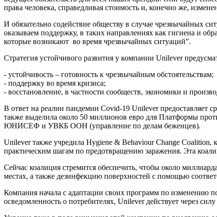
права человека, справедливая стоимость и, конечно же, измене
И обязательно содействие обществу в случае чрезвычайных сит
оказываем поддержку, в таких направлениях как гигиена и об
которые возникают во время чрезвычайных ситуаций”.
Стратегия устойчивого развития у компании Unilever предусма
- устойчивость – готовность к чрезвычайным обстоятельствам;
- поддержку во время кризиса;
- восстановление, в частности сообществ, экономики и произв
В ответ на реалии пандемии Covid-19 Unilever предоставляет
также выделила около 50 миллионов евро для Платформы прот
ЮНИСЕФ и УВКБ ООН (управление по делам беженцев).
Unilever также учредила Hygiene & Behaviour Change Coalitio
практическим шагам по предотвращению заражения. Эта коали
Сейчас коалиция стремится обеспечить, чтобы около миллиард
местах, а также дезинфекцию поверхностей с помощью соотв
Компания начала с адаптации своих программ по изменению п
осведомленность о потребителях, Unilever действует через силу