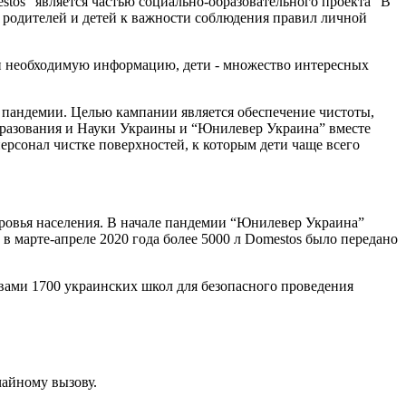
os” является частью социально-образовательного проекта “В
ие родителей и детей к важности соблюдения правил личной
ли необходимую информацию, дети - множество интересных
 пандемии. Целью кампании является обеспечение чистоты,
бразования и Науки Украины и “Юнилевер Украина” вместе
рсонал чистке поверхностей, к которым дети чаще всего
доровья населения. В начале пандемии “Юнилевер Украина”
марте-апреле 2020 года более 5000 л Domestos было передано
ами 1700 украинских школ для безопасного проведения
чайному вызову.