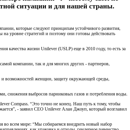
етной ситуации и для нашей страны.
омпании, которые следуют принципам устойчивого развития,
 на уровне стратегий и поэтому они готовы действовать
я качества жизни Unilever (USLP) еще в 2010 году, то есть за
самой компании, так и для многих других - партнеров,
ав и возможностей женщин, защиту окружающей среды,
ами, снижения выбросов парниковых газов и потребления воды.
ver Compass. “Это точно не конец. Наш путь к тому, чтобы
жается”, - заявил СЕО Unilever Алан Джоуп, который возглавил
ия во всем мире: “Мы собираемся внедрить новый набор
аправлениях, как упаковка и отходы, гендерное равенство,