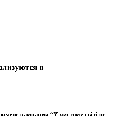
еализуются в
имере кампании “У чистому світі не