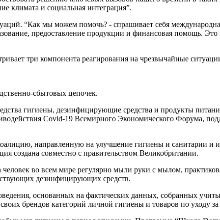
ние климата и социальная интеграция”.
уаций. “Как мы можем помочь? - спрашивает себя международная 
разование, предоставление продукции и финансовая помощь. Эт
тривает три компонента реагирования на чрезвычайные ситуации
одственно-сбытовых цепочек.
 средства гигиены, дезинфицирующие средства и продукты питан
иводействия Covid-19 Всемирного Экономического Форума, под
n, коалицию, направленную на улучшение гигиены и санитарии и
ция создана совместно с правительством Великобритании.
а человек во всем мире регулярно мыли руки с мылом, практик
етствующих дезинфицирующих средств.
оведения, основанных на фактических данных, собранных учиты
 своих брендов категорий личной гигиены и товаров по уходу за 