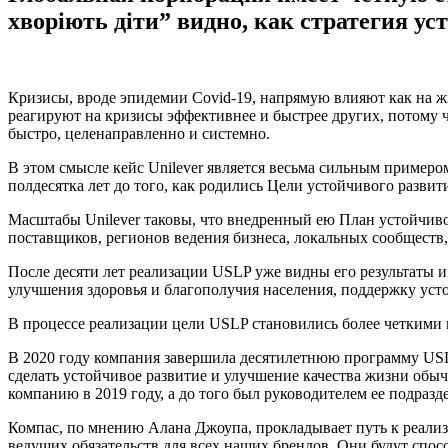
хворіють діти” видно, как стратегия у
Кризисы, вроде эпидемии Covid-19, напрямую влияют как на жи
реагируют на кризисы эффективнее и быстрее других, потому 
быстро, целенаправленно и системно.
В этом смысле кейс Unilever является весьма сильным примером
полдесятка лет до того, как родились Цели устойчивого разви
Масштабы Unilever таковы, что внедренный ею План устойчивог
поставщиков, регионов ведения бизнеса, локальных сообществ,
После десяти лет реализации USLP уже видны его результаты
улучшения здоровья и благополучия населения, поддержку усто
В процессе реализации цели USLP становились более четкими 
В 2020 году компания завершила десятилетнюю программу USLP
сделать устойчивое развитие и улучшение качества жизни обыч
компанию в 2019 году, а до того был руководителем ее подраз
Компас, по мнению Алана Джоупа, прокладывает путь к реализа
ведущих обязательств для всех наших брендов. Они будут спос