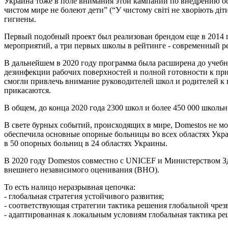
Украина тоже в поле внимания этой кампании по внедрению ос
чистом мире не болеют дети” (“У чистому світі не хворіють д
гигиены.
Первый подобный проект был реализован брендом еще в 2014 
мероприятий, а три первых школы в рейтинге - современный р
В дальнейшем в 2020 году программа была расширена до учебн
дезинфекции рабочих поверхностей и полной готовности к пр
смогли привлечь внимание руководителей школ и родителей к 
прикасаются.
В общем, до конца 2020 года 2300 школ и более 450 000 школь
В свете бурных событий, происходящих в мире, Domestos не мо
обеспечила основные опорные больницы во всех областях Укра
в 50 опорных больниц в 24 областях Украины.
В 2020 году Domestos совместно с UNICEF и Министерством 
внешнего независимого оценивания (ВНО).
То есть налицо неразрывная цепочка:
- глобальная стратегия устойчивого развития;
- соответствующая стратегии тактика решения глобальной чре
- адаптированная к локальным условиям глобальная тактика 