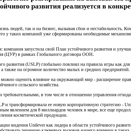
стойчивого развития реализуется в конкр
знь людей, так и на бизнес, вызывая сбои и нестабильность. К
что у таких компаний уже сформированы необходимые механизмы
: компания запустила свой План устойчивого развития и улучшени
тия (ЦУР) в рамках Глобального договора ООН.
о развития (USLP) глобально повлиял на правила игры как для 
 а также на огромное количество малых и средних предприятий.
 и можно оценить влияние на окружающий мир - расширение пр
йчивого сельского хозяйства.
и требовательными, в том числе в отношении управления отход
 и трансформировала ее новую корпоративную стратегию - Unile
ным явлением для 8 миллиардов человек в мире, все еще продол
деления косметической продукции.
ции видения Unilever как лидера в области устойчивого развит
обствовать решению ключевых вызовов нашего времени в таких н