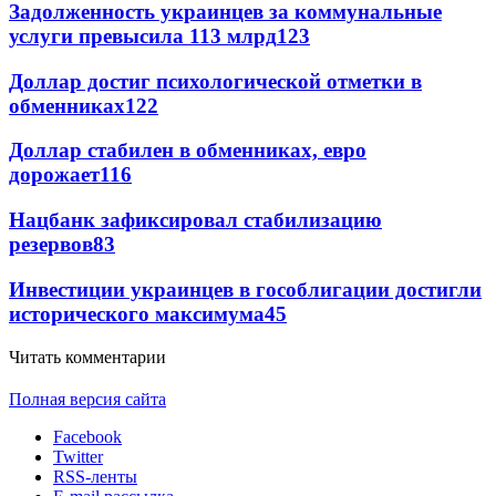
Задолженность украинцев за коммунальные
услуги превысила 113 млрд
123
Доллар достиг психологической отметки в
обменниках
122
Доллар стабилен в обменниках, евро
дорожает
116
Нацбанк зафиксировал стабилизацию
резервов
83
Инвестиции украинцев в гособлигации достигли
исторического максимума
45
Читать комментарии
Полная версия сайта
Facebook
Twitter
RSS-ленты