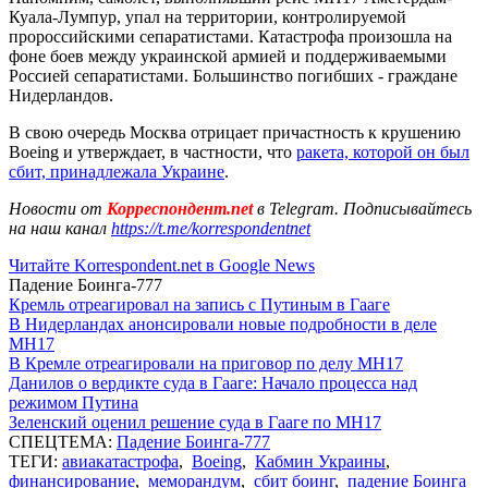
Куала-Лумпур, упал на территории, контролируемой
пророссийскими сепаратистами. Катастрофа произошла на
фоне боев между украинской армией и поддерживаемыми
Россией сепаратистами. Большинство погибших - граждане
Нидерландов.
В свою очередь Москва отрицает причастность к крушению
Boeing и утверждает, в частности, что
ракета, которой он был
сбит, принадлежала Украине
.
Новости от
Корреспондент.net
в Telegram. Подписывайтесь
на наш канал
https://t.me/korrespondentnet
Читайте Korrespondent.net в Google News
Падение Боинга-777
Кремль отреагировал на запись с Путиным в Гааге
В Нидерландах анонсировали новые подробности в деле
MH17
В Кремле отреагировали на приговор по делу МН17
Данилов о вердикте суда в Гааге: Начало процесса над
режимом Путина
Зеленский оценил решение суда в Гааге по MH17
СПЕЦТЕМА:
Падение Боинга-777
ТЕГИ:
авиакатастрофа
,
Boeing
,
Кабмин Украины
,
финансирование
,
меморандум
,
сбит боинг
,
падение Боинга