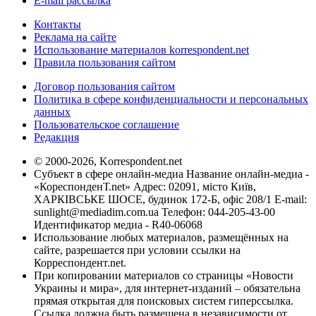
E-mail рассылка
Контакты
Реклама на сайте
Использование материалов korrespondent.net
Правила пользования сайтом
Договор пользования сайтом
Политика в сфере конфиденциальности и персональных
данных
Пользовательское соглашение
Редакция
© 2000-2026, Korrespondent.net
Субъект в сфере онлайн-медиа Название онлайн-медиа -
«КореспонденТ.net» Адрес: 02091, місто Київ,
ХАРКІВСЬКЕ ШОСЕ, будинок 172-Б, офіс 208/1 E-mail:
sunlight@mediadim.com.ua
Телефон: 044-205-43-00
Идентификатор медиа - R40-06068
Использование любых материалов, размещённых на
сайте, разрешается при условии ссылки на
Корреспондент.net.
При копировании материалов со страницы «Новости
Украины и мира», для интернет-изданий – обязательна
прямая открытая для поисковых систем гиперссылка.
Ссылка должна быть размещена в независимости от