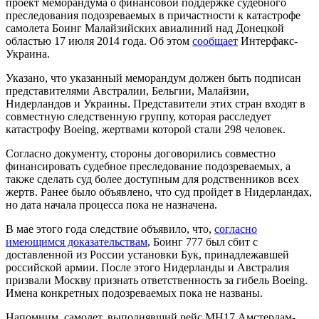
проект меморандума о финансовой поддержке судебного
преследования подозреваемых в причастности к катастрофе
самолета Боинг Малайзийских авиалиний над Донецкой
областью 17 июля 2014 года. Об этом
сообщает
Интерфакс-
Украина.
Указано, что указанный меморандум должен быть подписан
представителями Австралии, Бельгии, Малайзии,
Нидерландов и Украины. Представители этих стран входят в
совместную следственную группу, которая расследует
катастрофу Boeing, жертвами которой стали 298 человек.
Согласно документу, стороны договорились совместно
финансировать судебное преследование подозреваемых, а
также сделать суд более доступным для родственников всех
жертв. Ранее было объявлено, что суд пройдет в Нидерландах,
но дата начала процесса пока не назначена.
В мае этого года следствие объявило, что,
согласно
имеющимся доказательствам
, Боинг 777 был сбит с
доставленной из России установки Бук, принадлежавшей
российской армии. После этого Нидерланды и Австралия
призвали Москву признать ответственность за гибель Boeing.
Имена конкретных подозреваемых пока не названы.
Напомним, самолет, выполнявший рейс MH17 Амстердам-