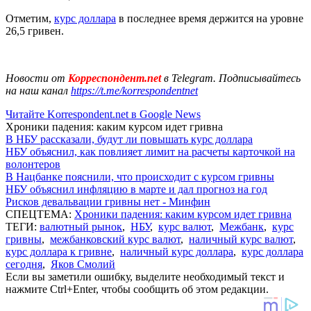
Отметим,
курс доллара
в последнее время держится на уровне
26,5 гривен.
Новости от
Корреспондент.net
в Telegram. Подписывайтесь
на наш канал
https://t.me/korrespondentnet
Читайте Korrespondent.net в Google News
Хроники падения: каким курсом идет гривна
В НБУ рассказали, будут ли повышать курс доллара
НБУ объяснил, как повлияет лимит на расчеты карточкой на
волонтеров
В Нацбанке пояснили, что происходит с курсом гривны
НБУ объяснил инфляцию в марте и дал прогноз на год
Рисков девальвации гривны нет - Минфин
СПЕЦТЕМА:
Хроники падения: каким курсом идет гривна
ТЕГИ:
валютный рынок
,
НБУ
,
курс валют
,
Межбанк
,
курс
гривны
,
межбанковский курс валют
,
наличный курс валют
,
курс доллара к гривне
,
наличный курс доллара
,
курс доллара
сегодня
,
Яков Смолий
Если вы заметили ошибку, выделите необходимый текст и
нажмите Ctrl+Enter, чтобы сообщить об этом редакции.