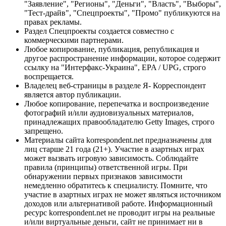
"Заявление", "Регионы", "Деньги", "Власть", "Выборы",
"Тест-драйв", "Спецпроекты", "Промо" публикуются на
правах рекламы.
Раздел Спецпроекты создается совместно с
коммерческими партнерами.
Любое копирование, публикация, републикация и
другое распространение информации, которое содержит
ссылку на "Интерфакс-Украина", EPA / UPG, строго
воспрещается.
Владелец веб-страницы в разделе Я- Корреспондент
является автор публикации.
Любое копирование, перепечатка и воспроизведение
фотографий и/или аудиовизуальных материалов,
принадлежащих правообладателю Getty Images, строго
запрещено.
Материалы сайта korrespondent.net предназначены для
лиц старше 21 года (21+). Участие в азартных играх
может вызвать игровую зависимость. Соблюдайте
правила (принципы) ответственной игры. При
обнаружении первых признаков зависимости
немедленно обратитесь к специалисту. Помните, что
участие в азартных играх не может являться источником
доходов или альтернативой работе. Информационный
ресурс korrespondent.net не проводит игры на реальные
и/или виртуальные деньги, сайт не принимает ни в