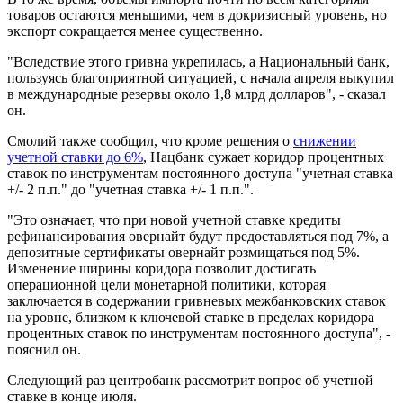
товаров остаются меньшими, чем в докризисный уровень, но
экспорт сокращается менее существенно.
"Вследствие этого гривна укрепилась, а Национальный банк,
пользуясь благоприятной ситуацией, с начала апреля выкупил
в международные резервы около 1,8 млрд долларов", - сказал
он.
Смолий также сообщил, что кроме решения о
снижении
учетной ставки до 6%
, Нацбанк сужает коридор процентных
ставок по инструментам постоянного доступа "учетная ставка
+/- 2 п.п." до "учетная ставка +/- 1 п.п.".
"Это означает, что при новой учетной ставке кредиты
рефинансирования овернайт будут предоставляться под 7%, а
депозитные сертификаты овернайт розмищаться под 5%.
Изменение ширины коридора позволит достигать
операционной цели монетарной политики, которая
заключается в содержании гривневых межбанковских ставок
на уровне, близком к ключевой ставке в пределах коридора
процентных ставок по инструментам постоянного доступа", -
пояснил он.
Следующий раз центробанк рассмотрит вопрос об учетной
ставке в конце июля.