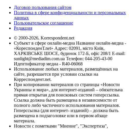
Договор пользования сайтом
Политика в сфере конфиденциальности и персональных
данных
Пользовательское соглашение
Редакция
© 2000-2026, Korrespondent.net
Субъект в сфере онлайн-медиа Название онлайн-медиа -
«КореспонденТ.net» Адрес: 02091, місто Київ,
ХАРКІВСЬКЕ ШОСЕ, будинок 172-Б, офіс 208/1 E-mail:
sunlight@mediadim.com.ua
Телефон: 044-205-43-00
Идентификатор медиа - R40-06068
Использование любых материалов, размещённых на
сайте, разрешается при условии ссылки на
Корреспондент.net.
При копировании материалов со страницы «Новости
Украины и мира», для интернет-изданий – обязательна
прямая открытая для поисковых систем гиперссылка.
Ссылка должна быть размещена в независимости от
полного либо частичного использования материалов.
Гиперссылка (для интернет- изданий) – должна быть
размещена в подзаголовке или в первом абзаце
материала.
Новости с пометками "Мнение", "Экспертиза",