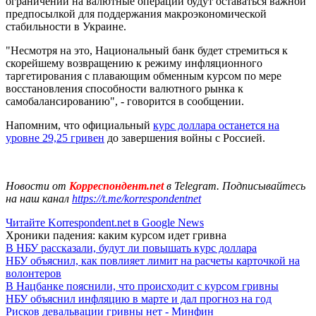
ограничений на валютные операции будут оставаться важной
предпосылкой для поддержания макроэкономической
стабильности в Украине.
"Несмотря на это, Национальный банк будет стремиться к
скорейшему возвращению к режиму инфляционного
таргетирования с плавающим обменным курсом по мере
восстановления способности валютного рынка к
самобалансированию", - говорится в сообщении.
Напомним, что официальный
курс доллара останется на
уровне 29,25 гривен
до завершения войны с Россией.
Новости от
Корреспондент.net
в Telegram. Подписывайтесь
на наш канал
https://t.me/korrespondentnet
Читайте Korrespondent.net в Google News
Хроники падения: каким курсом идет гривна
В НБУ рассказали, будут ли повышать курс доллара
НБУ объяснил, как повлияет лимит на расчеты карточкой на
волонтеров
В Нацбанке пояснили, что происходит с курсом гривны
НБУ объяснил инфляцию в марте и дал прогноз на год
Рисков девальвации гривны нет - Минфин