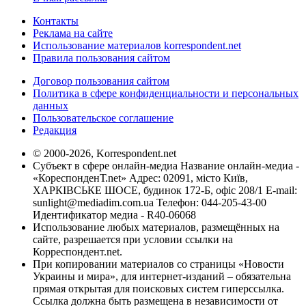
Контакты
Реклама на сайте
Использование материалов korrespondent.net
Правила пользования сайтом
Договор пользования сайтом
Политика в сфере конфиденциальности и персональных
данных
Пользовательское соглашение
Редакция
© 2000-2026, Korrespondent.net
Субъект в сфере онлайн-медиа Название онлайн-медиа -
«КореспонденТ.net» Адрес: 02091, місто Київ,
ХАРКІВСЬКЕ ШОСЕ, будинок 172-Б, офіс 208/1 E-mail:
sunlight@mediadim.com.ua
Телефон: 044-205-43-00
Идентификатор медиа - R40-06068
Использование любых материалов, размещённых на
сайте, разрешается при условии ссылки на
Корреспондент.net.
При копировании материалов со страницы «Новости
Украины и мира», для интернет-изданий – обязательна
прямая открытая для поисковых систем гиперссылка.
Ссылка должна быть размещена в независимости от