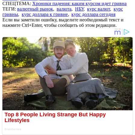
СПЕЦТЕМА:
Хроники падения: каким курсом идет гривна
ТЕГИ:
валютный рынок
,
валюта
,
НБУ
,
курс валют
,
курс
гривны
,
курс доллара к гривне
,
курс доллара сегодня
Если вы заметили ошибку, выделите необходимый текст и
нажмите Ctrl+Enter, чтобы сообщить об этом редакции.