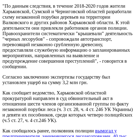
"По данным следствия, в течение 2018-2020 годов жители
Харьковской, Сумской и Черниговской областей разработали
схему незаконной порубки деревьев на территории
Валковского и других районов Харьковской области. К этой
деятельности они привлекли работников органов полиции.
Правоохранители систематически "крышевали" деятельность
"черных лесорубов" - сопровождали автотранспорт,
перевозящий незаконно срубленную древесину,
предоставляли служебную информацию о запланированных
мероприятиях, направленных на выявление и
предупреждение совершения преступлений", - говорится в
сообщении.
Согласно заключению экспертизы государству был
установлен ущерб на сумму 3,2 млн грн.
Как сообщает ведомство, Харьковской областной
прокуратурой направлен в суд обвинительный акт в
отношении шести членов организованной группы по факту
незаконной порубки леса (ч. 3 ст. 28, ч. 4 ст. 246 УК Украины)
и девяти их пособников, среди которых четверо полицейских
(ч.5 ст. 27, ч. 4 ст.246 УК).
Как сообщалось ранее, полковник полиции
вымогал у
предпринимателя, занимавшегося лесозаготовками, 40 тыс.