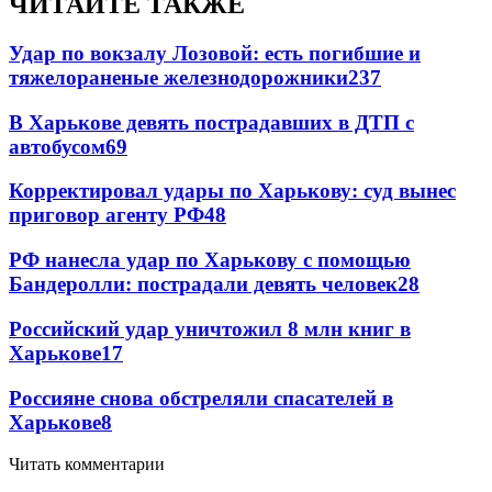
ЧИТАЙТЕ ТАКЖЕ
Удар по вокзалу Лозовой: есть погибшие и
тяжелораненые железнодорожники
237
В Харькове девять пострадавших в ДТП с
автобусом
69
Корректировал удары по Харькову: суд вынес
приговор агенту РФ
48
РФ нанесла удар по Харькову с помощью
Бандеролли: пострадали девять человек
28
Российский удар уничтожил 8 млн книг в
Харькове
17
Россияне снова обстреляли спасателей в
Харькове
8
Читать комментарии