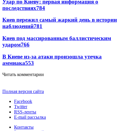
Удар по Киеву: первая информация о
последствиях
784
Киев пережил самый жаркий день в истории
наблюдений
781
Киев под массированным баллистическим
ударом
766
В Киеве из-за атаки произошла утечка
аммиака
553
Читать комментарии
Полная версия сайта
Facebook
Twitter
RSS-ленты
E-mail рассылка
Контакты