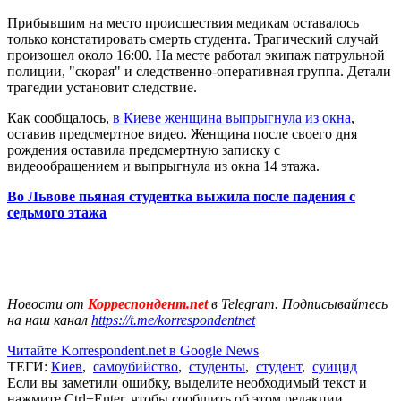
Прибывшим на место происшествия медикам оставалось
только констатировать смерть студента. Трагический случай
произошел около 16:00. На месте работал экипаж патрульной
полиции, "скорая" и следственно-оперативная группа. Детали
трагедии установит следствие.
Как сообщалось,
в Киеве женщина выпрыгнула из окна
,
оставив предсмертное видео. Женщина после своего дня
рождения оставила предсмертную записку с
видеообращением и выпрыгнула из окна 14 этажа.
Во Львове пьяная студентка выжила после падения с
седьмого этажа
Новости от
Корреспондент.net
в Telegram. Подписывайтесь
на наш канал
https://t.me/korrespondentnet
Читайте Korrespondent.net в Google News
ТЕГИ:
Киев
,
самоубийство
,
студенты
,
студент
,
суицид
Если вы заметили ошибку, выделите необходимый текст и
нажмите Ctrl+Enter, чтобы сообщить об этом редакции.