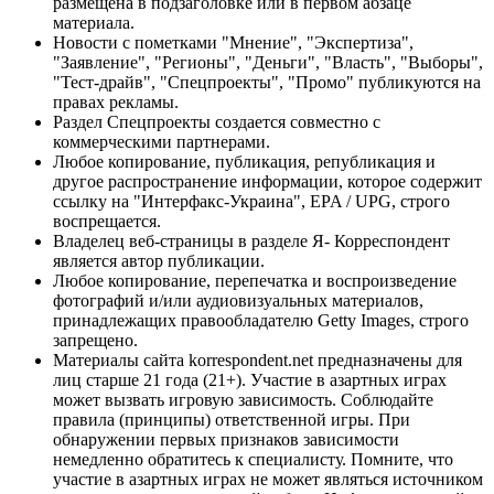
размещена в подзаголовке или в первом абзаце
материала.
Новости с пометками "Мнение", "Экспертиза",
"Заявление", "Регионы", "Деньги", "Власть", "Выборы",
"Тест-драйв", "Спецпроекты", "Промо" публикуются на
правах рекламы.
Раздел Спецпроекты создается совместно с
коммерческими партнерами.
Любое копирование, публикация, републикация и
другое распространение информации, которое содержит
ссылку на "Интерфакс-Украина", EPA / UPG, строго
воспрещается.
Владелец веб-страницы в разделе Я- Корреспондент
является автор публикации.
Любое копирование, перепечатка и воспроизведение
фотографий и/или аудиовизуальных материалов,
принадлежащих правообладателю Getty Images, строго
запрещено.
Материалы сайта korrespondent.net предназначены для
лиц старше 21 года (21+). Участие в азартных играх
может вызвать игровую зависимость. Соблюдайте
правила (принципы) ответственной игры. При
обнаружении первых признаков зависимости
немедленно обратитесь к специалисту. Помните, что
участие в азартных играх не может являться источником