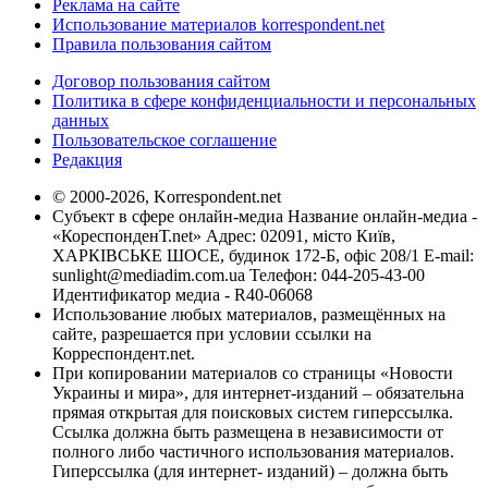
Реклама на сайте
Использование материалов korrespondent.net
Правила пользования сайтом
Договор пользования сайтом
Политика в сфере конфиденциальности и персональных
данных
Пользовательское соглашение
Редакция
© 2000-2026, Korrespondent.net
Субъект в сфере онлайн-медиа Название онлайн-медиа -
«КореспонденТ.net» Адрес: 02091, місто Київ,
ХАРКІВСЬКЕ ШОСЕ, будинок 172-Б, офіс 208/1 E-mail:
sunlight@mediadim.com.ua
Телефон: 044-205-43-00
Идентификатор медиа - R40-06068
Использование любых материалов, размещённых на
сайте, разрешается при условии ссылки на
Корреспондент.net.
При копировании материалов со страницы «Новости
Украины и мира», для интернет-изданий – обязательна
прямая открытая для поисковых систем гиперссылка.
Ссылка должна быть размещена в независимости от
полного либо частичного использования материалов.
Гиперссылка (для интернет- изданий) – должна быть