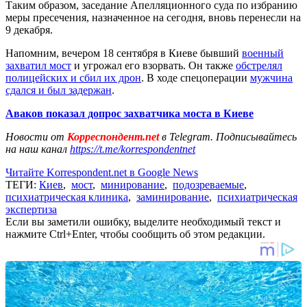
Таким образом, заседание Апелляционного суда по избранию
меры пресечения, назначенное на сегодня, вновь перенесли на
9 декабря.
Напомним, вечером 18 сентября в Киеве бывший
военный
захватил мост
и угрожал его взорвать. Он также
обстрелял
полицейских и сбил их дрон
. В ходе спецоперации
мужчина
сдался и был задержан
.
Аваков показал допрос захватчика моста в Киеве
Новости от
Корреспондент.net
в Telegram. Подписывайтесь
на наш канал
https://t.me/korrespondentnet
Читайте Korrespondent.net в Google News
ТЕГИ:
Киев
,
мост
,
минирование
,
подозреваемые
,
психиатрическая клиника
,
заминирование
,
психиатрическая
экспертиза
Если вы заметили ошибку, выделите необходимый текст и
нажмите Ctrl+Enter, чтобы сообщить об этом редакции.