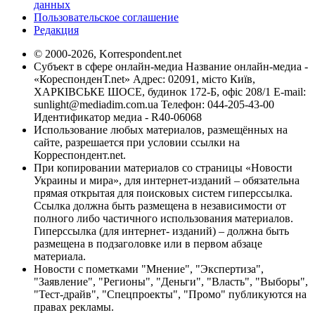
данных
Пользовательское соглашение
Редакция
© 2000-2026, Korrespondent.net
Субъект в сфере онлайн-медиа Название онлайн-медиа -
«КореспонденТ.net» Адрес: 02091, місто Київ,
ХАРКІВСЬКЕ ШОСЕ, будинок 172-Б, офіс 208/1 E-mail:
sunlight@mediadim.com.ua
Телефон: 044-205-43-00
Идентификатор медиа - R40-06068
Использование любых материалов, размещённых на
сайте, разрешается при условии ссылки на
Корреспондент.net.
При копировании материалов со страницы «Новости
Украины и мира», для интернет-изданий – обязательна
прямая открытая для поисковых систем гиперссылка.
Ссылка должна быть размещена в независимости от
полного либо частичного использования материалов.
Гиперссылка (для интернет- изданий) – должна быть
размещена в подзаголовке или в первом абзаце
материала.
Новости с пометками "Мнение", "Экспертиза",
"Заявление", "Регионы", "Деньги", "Власть", "Выборы",
"Тест-драйв", "Спецпроекты", "Промо" публикуются на
правах рекламы.