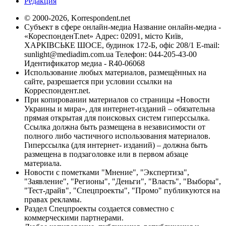
Редакция
© 2000-2026, Korrespondent.net
Субъект в сфере онлайн-медиа Название онлайн-медиа -
«КореспонденТ.net» Адрес: 02091, місто Київ,
ХАРКІВСЬКЕ ШОСЕ, будинок 172-Б, офіс 208/1 E-mail:
sunlight@mediadim.com.ua
Телефон: 044-205-43-00
Идентификатор медиа - R40-06068
Использование любых материалов, размещённых на
сайте, разрешается при условии ссылки на
Корреспондент.net.
При копировании материалов со страницы «Новости
Украины и мира», для интернет-изданий – обязательна
прямая открытая для поисковых систем гиперссылка.
Ссылка должна быть размещена в независимости от
полного либо частичного использования материалов.
Гиперссылка (для интернет- изданий) – должна быть
размещена в подзаголовке или в первом абзаце
материала.
Новости с пометками "Мнение", "Экспертиза",
"Заявление", "Регионы", "Деньги", "Власть", "Выборы",
"Тест-драйв", "Спецпроекты", "Промо" публикуются на
правах рекламы.
Раздел Спецпроекты создается совместно с
коммерческими партнерами.