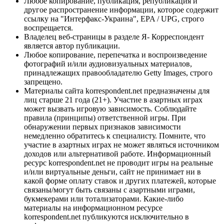
Любое копирование, публикация, републикация и
другое распространение информации, которое содержит
ссылку на "Интерфакс-Украина", EPA / UPG, строго
воспрещается.
Владелец веб-страницы в разделе Я- Корреспондент
является автор публикации.
Любое копирование, перепечатка и воспроизведение
фотографий и/или аудиовизуальных материалов,
принадлежащих правообладателю Getty Images, строго
запрещено.
Материалы сайта korrespondent.net предназначены для
лиц старше 21 года (21+). Участие в азартных играх
может вызвать игровую зависимость. Соблюдайте
правила (принципы) ответственной игры. При
обнаружении первых признаков зависимости
немедленно обратитесь к специалисту. Помните, что
участие в азартных играх не может являться источником
доходов или альтернативой работе. Информационный
ресурс korrespondent.net не проводит игры на реальные
и/или виртуальные деньги, сайт не принимает ни в
какой форме оплату ставок и других платежей, которые
связаны/могут быть связаны с азартными играми,
букмекерами или тотализаторами. Какие-либо
материалы на информационном ресурсе
korrespondent.net публикуются исключительно в