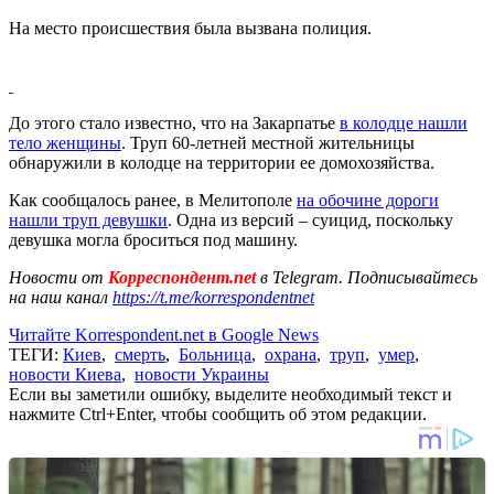
На место происшествия была вызвана полиция.
До этого стало известно, что на Закарпатье
в колодце нашли
тело женщины
. Труп 60-летней местной жительницы
обнаружили в колодце на территории ее домохозяйства.
Как сообщалось ранее, в Мелитополе
на обочине дороги
нашли труп девушки
. Одна из версий – суицид, поскольку
девушка могла броситься под машину.
Новости от
Корреспондент.net
в Telegram. Подписывайтесь
на наш канал
https://t.me/korrespondentnet
Читайте Korrespondent.net в Google News
ТЕГИ:
Киев
,
смерть
,
Больница
,
охрана
,
труп
,
умер
,
новости Киева
,
новости Украины
Если вы заметили ошибку, выделите необходимый текст и
нажмите Ctrl+Enter, чтобы сообщить об этом редакции.