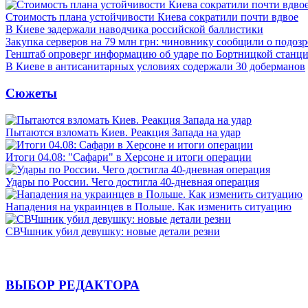
Стоимость плана устойчивости Киева сократили почти вдвое
В Киеве задержали наводчика российской баллистики
Закупка серверов на 79 млн грн: чиновнику сообщили о подоз
Генштаб опроверг информацию об ударе по Бортницкой станц
В Киеве в антисанитарных условиях содержали 30 доберманов
Сюжеты
Пытаются взломать Киев. Реакция Запада на удар
Итоги 04.08: "Сафари" в Херсоне и итоги операции
Удары по России. Чего достигла 40-дневная операция
Нападения на украинцев в Польше. Как изменить ситуацию
СВЧшник убил девушку: новые детали резни
ВЫБОР РЕДАКТОРА