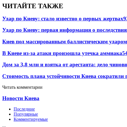
ЧИТАЙТЕ ТАКЖЕ
Удар по Киеву: стало известно о первых жертвах
9
Удар по Киеву: первая информация о последствия
Киев под массированным баллистическим ударом
В Киеве из-за атаки произошла утечка аммиака
5
Дом за 3,8 млн и взятка от арестанта: дело чин
Стоимость плана устойчивости Киева сократили 
Читать комментарии
Новости Киева
Последние
Популярные
Комментируемые