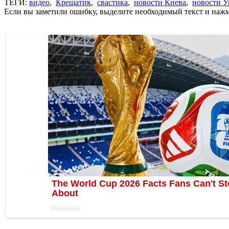
ТЕГИ:
видео
,
Крещатик
,
свастика
,
новости Киева
,
новости 
Если вы заметили ошибку, выделите необходимый текст и нажми