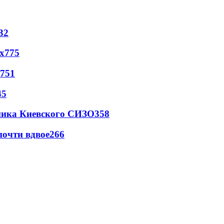
32
х
775
751
45
овника Киевского СИЗО
358
почти вдвое
266