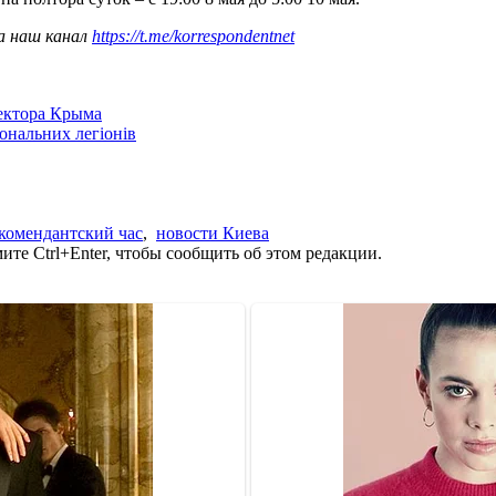
а наш канал
https://t.me/korrespondentnet
сектора Крыма
іональних легіонів
комендантский час
,
новости Киева
те Ctrl+Enter, чтобы сообщить об этом редакции.