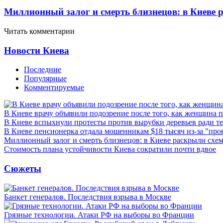
Миллионный залог и смерть близнецов: в Киеве 
Читать комментарии
Новости Киева
Последние
Популярные
Комментируемые
В Киеве врачу объявили подозрение после того, как женщина п
В Киеве вспыхнули протесты против вырубки деревьев ради т
В Киеве пенсионерка отдала мошенникам $18 тысяч из-за "пр
Миллионный залог и смерть близнецов: в Киеве раскрыли схем
Стоимость плана устойчивости Киева сократили почти вдвое
Сюжеты
Банкет генералов. Последствия взрыва в Москве
Грязные технологии. Атаки РФ на выборы во Франции