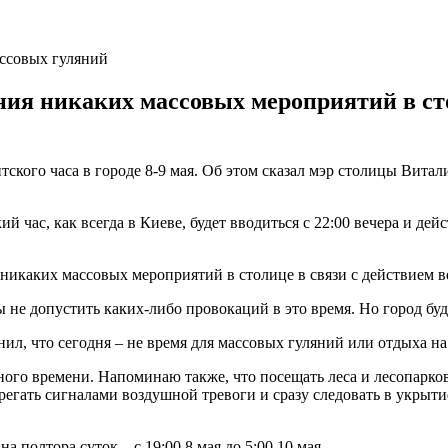
ассовых гуляний
ния никаких массовых мероприятий в сто
ского часа в городе 8-9 мая. Об этом сказал мэр столицы Витал
ас, как всегда в Киеве, будет вводиться с 22:00 вечера и действ
 никаких массовых мероприятий в столице в связи с действием в
бы не допустить каких-либо провокаций в это время. Но город б
нил, что сегодня – не время для массовых гуляний или отдыха 
ного времени. Напоминаю также, что посещать леса и лесопарко
регать сигналами воздушной тревоги и сразу следовать в укрыт
на полтора суток – с 19:00 8 мая до 5:00 10 мая.