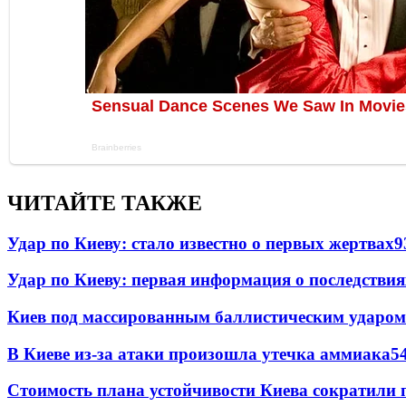
ЧИТАЙТЕ ТАКЖЕ
Удар по Киеву: стало известно о первых жертвах
9
Удар по Киеву: первая информация о последствия
Киев под массированным баллистическим ударом
В Киеве из-за атаки произошла утечка аммиака
5
Стоимость плана устойчивости Киева сократили 