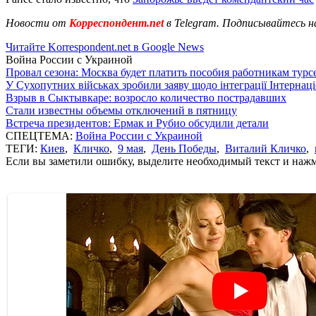
Новости от
Корреспондент.net
в Telegram. Подписывайтесь н
Читайте Korrespondent.net в Google News
Война России с Украиной
Провал сезона: Москва будет платить пособия работникам тур
У Сухопутних військах зробили заяву щодо інтеграції Інтернац
Взрыв в Сыктывкаре: возросло количество пострадавших
Стали известны объемы отключений в пятницу
Встреча президентов: Ермак и Рубио обсудили детали
СПЕЦТЕМА:
Война России с Украиной
ТЕГИ:
Киев
,
Кличко
,
9 мая
,
День Победы
,
Виталий Кличко
,
Если вы заметили ошибку, выделите необходимый текст и нажми