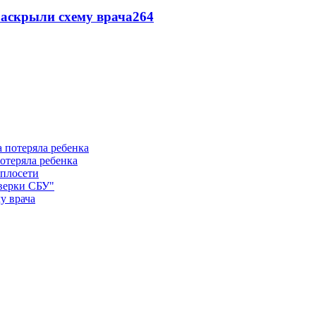
раскрыли схему врача
264
отеряла ребенка
еплосети
оверки СБУ"
у врача