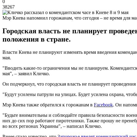
0
38267
Мэр Киева напомнил горожанам, что сегодня – не время для м
Городская власть не планирует проведе
положения в стране.
Власти Киева не планируют изменять время введения комендант
мая.
"Вводить какие-то ограничения мы не планируем. Комендантский ч
мая", – заявил Кличко.
Он подчеркнул, что городская власть не планирует проведения
"Будут усилены патрули на улицах. Будет усилена охрана, что
Мэр Киева также обратился к горожанам в
Facebook
. Он напом
"Будьте внимательны и соблюдайте правила безопасности воен
них до сих пор работают пиротехники. Также прошу не пренеб
во всех регионах Украины", – написал Кличко.
Ранее стало известно, что
Запорожье введет комендантский час