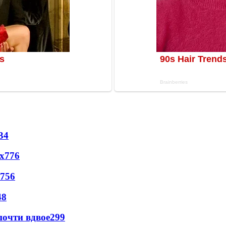
34
х
776
756
48
почти вдвое
299